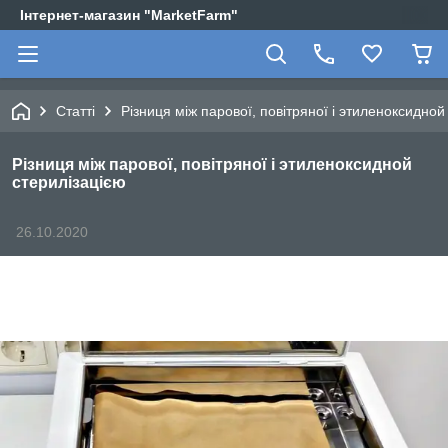
Інтернет-магазин "MarketFarm"
Статті
Різниця між парової, повітряної і этиленоксидной
Різниця між парової, повітряної і этиленоксидной
стерилізацією
26.10.2020