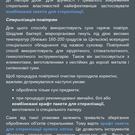
стерильних властивостей найефективніше застосовувати
комбіновані пакети для стерилізації
.
Стерилізація повітрям
Для цього способу використовують сухе гаряче повітря.
Шкідливі бактерії, мікроорганізми гинуть під дією високих
температур (близько 160-200 градусів за Цельсієм) всередині
спеціального обладнання під назвою сухожар. Повітряний
спосіб використовують для хірургічного, стоматологічного,
гінекологічного інструментарію. Також він застосовується з
елементами, виготовленими з нестійких до корозії металів і
силіконової гуми.
Щоб процедура повітряної очистки проходила коректно,
важливо дотримуватися наступні умови:
обробляти тільки сухі предмети;
при процедурі рекомендовані звичайні, білі або
комбіновані крафт пакети для стерилізації,
виготовлені із спеціального паперу.
Саме від такої упаковки залежить тривалість зберігання
оброблених об'єктів стерильними. Тому варто
крафт пакети
для стерилізації купити оптом
. Це дозволить інструментів
зберігати стерильність протягом декількох діб. Якщо ж