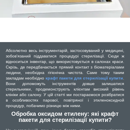
Абсолютно весь інструментарій, застосовуваний у медицині,
зобов'язаний піддаватися процедурі стерилізації. Сюди ж
відноситься інвентар, що використовується в салонах краси.
Скрізь, де передбачається прямий контакт з біоматеріалами
людини, необхідна гігієнічна чистота. Саме тому таким
закладам необхідно
крафт пакети для стерилізації купити
.
Вони допоможуть інструментів довше залишатися
стерильними, продемонструють клієнтам високий рівень
клініки або салону. У цій статті ми постараємося розібратися
в особливостях парової, повітряної і этиленоксидной
процедур, побачимо різницю між ними.
Обробка оксидом етилену: які крафт
пакети для стерилізації купити?