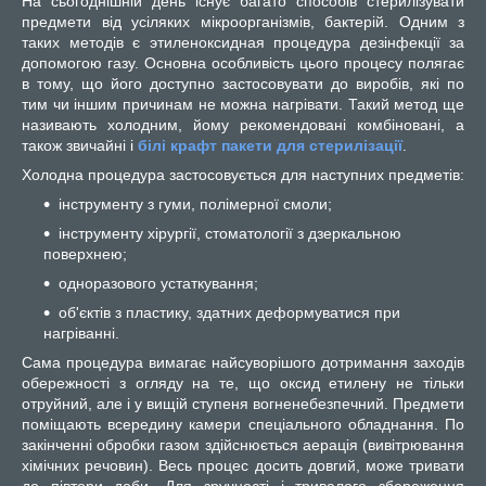
На сьогоднішній день існує багато способів стерилізувати
предмети від усіляких мікроорганізмів, бактерій. Одним з
таких методів є этиленоксидная процедура дезінфекції за
допомогою газу. Основна особливість цього процесу полягає
в тому, що його доступно застосовувати до виробів, які по
тим чи іншим причинам не можна нагрівати. Такий метод ще
називають холодним, йому рекомендовані комбіновані, а
також звичайні і
білі крафт пакети для стерилізації
.
Холодна процедура застосовується для наступних предметів:
інструменту з гуми, полімерної смоли;
інструменту хірургії, стоматології з дзеркальною
поверхнею;
одноразового устаткування;
об'єктів з пластику, здатних деформуватися при
нагріванні.
Сама процедура вимагає найсуворішого дотримання заходів
обережності з огляду на те, що оксид етилену не тільки
отруйний, але і у вищій ступеня вогненебезпечний. Предмети
поміщають всередину камери спеціального обладнання. По
закінченні обробки газом здійснюється аерація (вивітрювання
хімічних речовин). Весь процес досить довгий, може тривати
до півтори доби. Для зручності і тривалого збереження