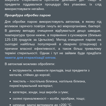
предмети піддавалися процедурі без упаковки, їх слід
використовувати негайно.
Процедура обробки парою
Для обробки парою використовують автоклав, в якому під
впливом гарячого повітря гинуть всі мікроорганізми, бактерії.
В даному випадку очищення відбувається дещо швидше,
температура трохи нижче, в порівнянні з сухожаром (близько
125-135 градусів за Цельсієм). Метод очищення парою на
сьогодні найбільш популярний в лікарнях (стаціонар) з
причини власної ефективності, а також більш тривалому
терміні стерильності. Однак і тут не зайвим буде придбати
пакети для стерилізації оптом
.
В автоклаві можливо обробляти:
інструменти, елементи приладів, інші предмети з
металів, стійких до корозії;
текстиль – постільна білизна, натільна білизна,
перев'язувальний матеріал;
катетери, зонди, інші вироби з гуми;
скляні приналежності – колби, пробірки, тощо;
шприци, здатні витримати до +200 °С.