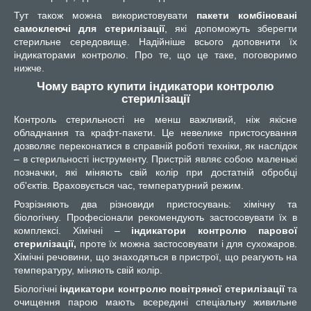
Тут також можна використовувати
пакети комбіновані
самоклеючі для стерилізації
, які допоможуть зберегти
стерильне середовище. Надійніше всього доповнити їх
індикаторами контролю. Про те, що це таке, поговоримо
нижче.
Чому варто купити індикатори контролю
стерилізації
Контроль стерильності не менш важливий, ніж якісне
обладнання та крафт-пакети. Це невелике пристосування
дозволяє переконатися в справній роботі техніки, як наслідок
– в стерильності інструменту. Пристрій являє собою маленькі
позначки, які міняють свій колір при достатній обробці
об'єктів. Враховується час, температурний режим.
Розрізняють два різновиди пристосувань: хімічну та
біологічну. Професіонали рекомендують застосовувати їх в
комплексі. Хімічні –
індикатори контролю парової
стерилізації,
проте їх можна застосовувати і для сухожаров.
Хімічні речовини, що знаходяться в пристрої, що реагують на
температуру, міняють свій колір.
Біологічні
індикатори контролю повітряної стерилізації
та
очищення парою мають всередині спеціальну живильне