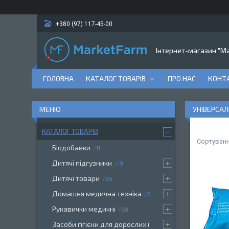
+380 (97) 117-45-00
Інтернет-магазин "M
ГОЛОВНА
КАТАЛОГ ТОВАРІВ
ПРО НАС
КОНТ
УНІВЕРСАЛ
КАТАЛОГ ТОВАРІВ
Біодобавки
11
Дитячі підгузники
19
Дитячі товари
86
Домашня медична техніка
8
Рукавички медичні
88
Засоби гігієни для дорослих і