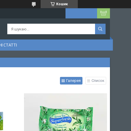
Кошик
І СТАТТІ
Галерея
Список