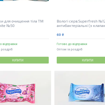
и для очищення тіла ТМ
Вологі серв.Superfresh №1
hite №50
антибактеріальні (з клапа
60 ₴
о відправки
Готово до відправки
в роздріб
Оптом і в роздріб
КУПИТИ
КУПИТИ