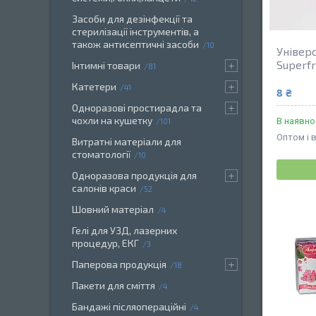
Засоби для дезінфекції та
стерилізації інструментів, а
також антисептичні засоби
10
Універ
Superfr
Інтимні товари
81
Катетери
41
8 ₴
Одноразові простирадла та
чохли на кушетку
В наявно
101
Оптом і 
Витратні матеріали для
стоматології
10
Одноразова продукція для
салонів краси
52
Шовний матеріал
4
Гелі для УЗД, лазерних
процедур, ЕКГ
3
Паперова продукція
18
Пакети для сміття
4
Бандажі післяопераційні
4