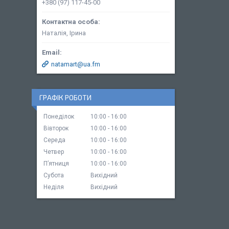
+380 (97) 117-45-00
Наталія, Ірина
natamart@ua.fm
ГРАФІК РОБОТИ
Понеділок
10:00
16:00
Вівторок
10:00
16:00
Середа
10:00
16:00
Четвер
10:00
16:00
Пʼятниця
10:00
16:00
Субота
Вихідний
Неділя
Вихідний