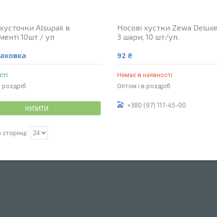
 хусточки Alsupak в
Носові хустки Zewa Deluxe
менті 10шт / уп
3 шари, 10 шт/уп.
паковка
92 ₴
сті
Немає в наявності
в роздріб
Оптом і в роздріб
+380 (97) 117-45-00
КУПИТИ