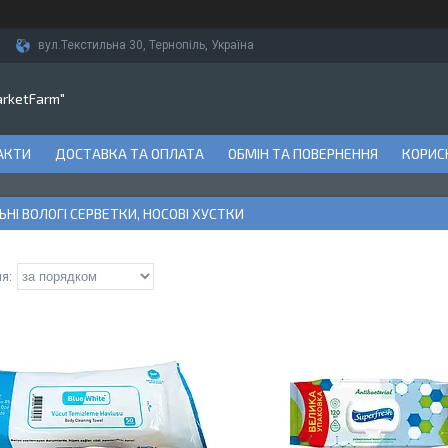
вул.Текстильна 30, Тернопіль, Україна
arketFarm"
АКТИ
ДОСТАВКА ТА ОПЛАТА
ОБМІН ТА ПОВЕРНЕННЯ
КОРИСН
ЬНІ ВОЛОГІ СЕРВЕТКИ, НОСОВІ ХУСТКИ