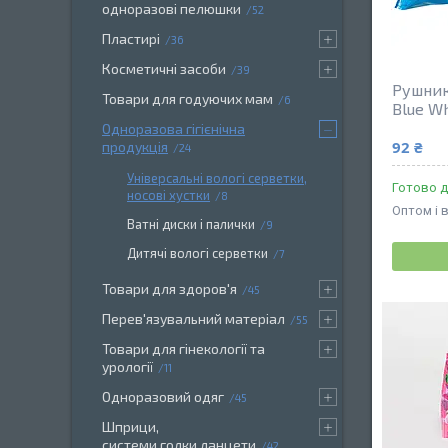
одноразові пелюшки
52
Пластирі
36
Косметичні засоби
39
Рушник
Товари для годуючих мам
6
Blue W
Одноразова гігієнічна
92 ₴
продукція
24
Універсальні вологі серветки,
Готово д
носові хустки
8
Оптом і 
Ватні диски і палички
9
Дитячі вологі серветки
7
Товари для здоров'я
45
Перев'язувальний матеріал
55
Товари для гінекології та
урології
11
Одноразовий одяг
45
Шприци,
системи,голки,ланцети
42