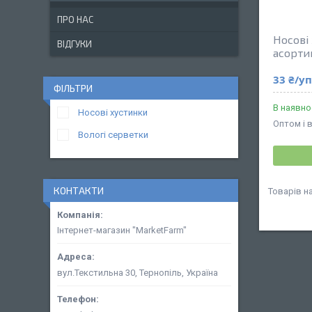
ПРО НАС
Носові
ВІДГУКИ
асорти
33 ₴/у
ФІЛЬТРИ
В наявно
Носові хустинки
Оптом і 
Вологі серветки
КОНТАКТИ
Інтернет-магазин "MarketFarm"
вул.Текстильна 30, Тернопіль, Україна