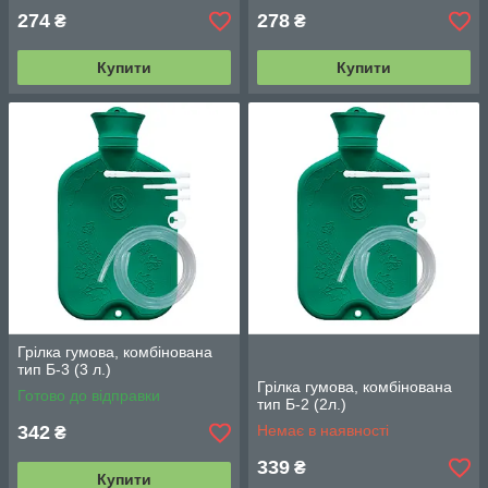
274
278
₴
₴
Купити
Купити
Грілка гумова, комбінована
тип Б-3 (3 л.)
Грілка гумова, комбінована
Готово до відправки
тип Б-2 (2л.)
342
Немає в наявності
₴
339
₴
Купити