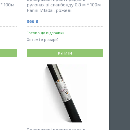
 * 100м
рулонах зі спанбонду 0,8 м * 100м
Panni Mlada , рожеві
366 ₴
Готово до відправки
Оптом і в роздріб
КУПИТИ
Одноразові простирадла в