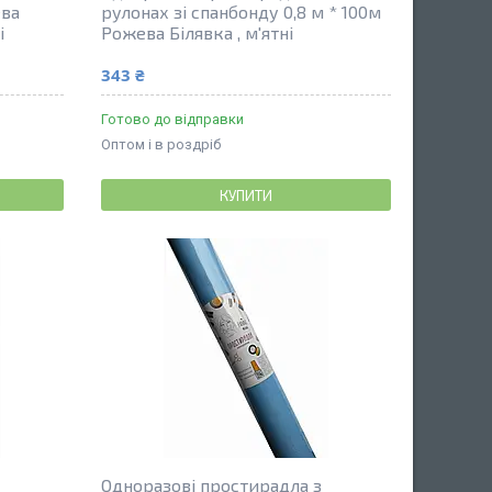
ева
рулонах зі спанбонду 0,8 м * 100м
і
Рожева Білявка , м'ятні
343 ₴
Готово до відправки
Оптом і в роздріб
КУПИТИ
Одноразові простирадла з