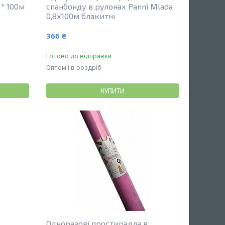
 * 100м
спанбонду в рулонах Panni Mlada
0,8х100м блакитні
366 ₴
Готово до відправки
Оптом і в роздріб
КУПИТИ
Одноразові простирадла в