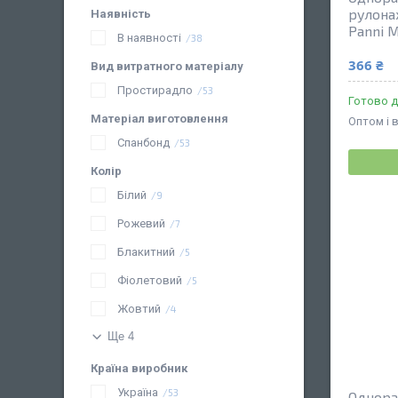
рулонах
Наявність
Panni M
В наявності
38
366 ₴
Вид витратного матеріалу
Простирадло
53
Готово д
Матеріал виготовлення
Оптом і 
Спанбонд
53
Колір
Білий
9
Рожевий
7
Блакитний
5
Фіолетовий
5
Жовтий
4
Ще 4
Країна виробник
Україна
53
Однора