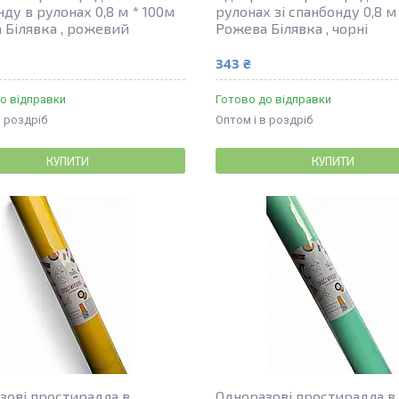
ду в рулонах 0,8 м * 100м
рулонах зі спанбонду 0,8 м
 Білявка , рожевий
Рожева Білявка , чорні
343 ₴
о відправки
Готово до відправки
в роздріб
Оптом і в роздріб
КУПИТИ
КУПИТИ
зові простирадла в
Одноразові простирадла в