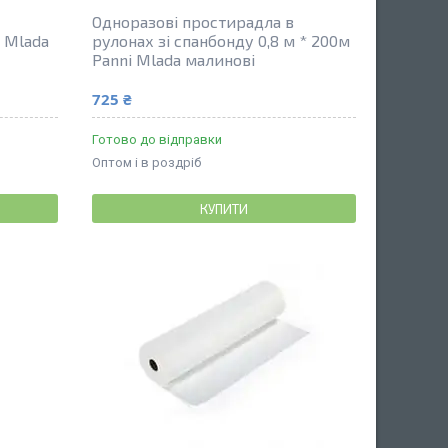
Одноразові простирадла в
i Mlada
рулонах зі спанбонду 0,8 м * 200м
Panni Mlada малинові
725 ₴
Готово до відправки
Оптом і в роздріб
КУПИТИ