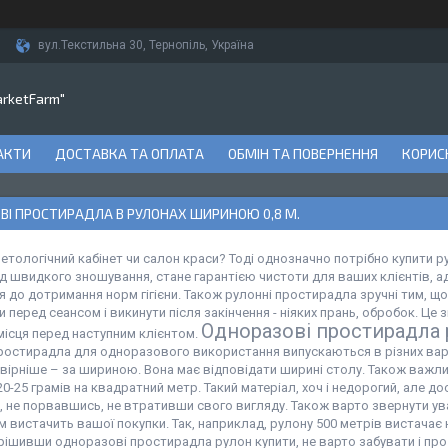
вул.Текстильна 30, Тернопіль, Україна
arketFarm"
АКТИ
ДОСТАВКА ТА ОПЛАТА
ОБМІН ТА ПОВЕРНЕННЯ
КОРИСН
ВІ ПРОСТИРАДЛА В РУЛОНАХ ШИРИНОЮ 0,8 М.
етологічний кабінет чи салон краси? Тоді однозначно потрібно купити 
д швидкого зношування, стане гарантією чистоти для ваших клієнтів, а
 до дотримання норм гігієни. Також рулонні простирадла зручні тим, щ
 перед сеансом і викинути після закінчення - ніяких прань, обробок. Ц
Одноразові простирадла р
місця перед наступним клієнтом.
простирадла для одноразового використання випускаються в різних варі
 вірніше – за шириною. Вона має відповідати ширині столу. Також важл
20-25 грамів на квадратний метр. Такий матеріал, хоч і недорогий, але до
 не порвавшись, не втративши свого вигляду. Також варто звернути ува
м вистачить вашої покупки. Так, наприклад, рулону 500 метрів вистача
рішивши одноразові простирадла рулон купити, не варто забувати і про 