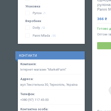
рулонах
Упаковка
Panni M
Рулон
1
366 ₴
Виробник
Doily
12
Готово д
Оптом і 
Panni Mlada
35
КОНТАКТИ
Інтернет-магазин "MarketFarm"
вул.Текстильна 30, Тернопіль, Україна
+380 (97) 117-45-00