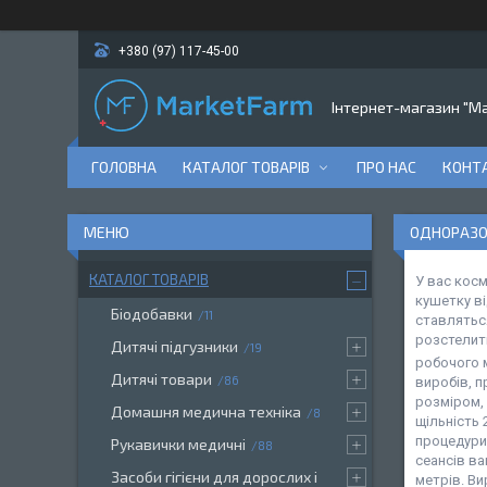
+380 (97) 117-45-00
Інтернет-магазин "M
ГОЛОВНА
КАТАЛОГ ТОВАРІВ
ПРО НАС
КОНТ
ОДНОРАЗО
КАТАЛОГ ТОВАРІВ
У вас косм
кушетку ві
Біодобавки
11
ставляться
розстелити
Дитячі підгузники
19
робочого 
Дитячі товари
86
виробів, 
розміром,
Домашня медична техніка
8
щільність 
процедури,
Рукавички медичні
88
сеансів ва
Засоби гігієни для дорослих і
метрів. Ви