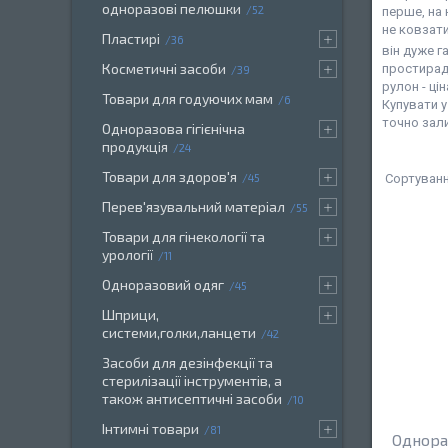
одноразові пелюшки
52
перше, на
не ковзати
Пластирі
36
він дуже г
Косметичні засоби
простирад
39
рулон - ці
Товари для годуючих мам
6
Купувати у
точно зал
Одноразова гігієнічна
продукція
24
Товари для здоров'я
45
Перев'язувальний матеріал
55
Товари для гінекології та
урології
11
Одноразовий одяг
45
Шприци,
системи,голки,ланцети
42
Засоби для дезінфекції та
стерилізації інструментів, а
також антисептичні засоби
10
Інтимні товари
81
Однора