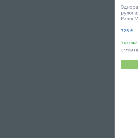
Однора
рулонах
Panni M
725 ₴
В наявно
Оптом і 