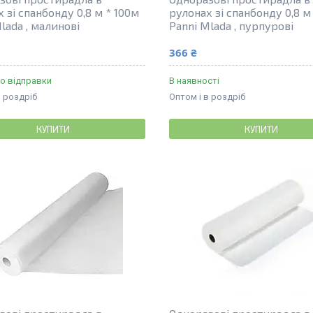
 зі спанбонду 0,8 м * 100м
рулонах зі спанбонду 0,8 м
lada , малинові
Panni Mlada , пурпурові
366 ₴
о відправки
В наявності
в роздріб
Оптом і в роздріб
КУПИТИ
КУПИТИ