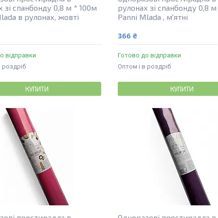
 зі спанбонду 0,8 м * 100м
рулонах зі спанбонду 0,8 м
lada в рулонах, жовті
Panni Mlada , м'ятні
366 ₴
о відправки
Готово до відправки
в роздріб
Оптом і в роздріб
КУПИТИ
КУПИТИ
зові простирадла в
Одноразові простирадла в