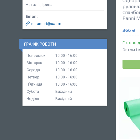
Однора
Наталія, Ірина
рулона
спанбо
Panni M
natamart@ua.fm
366 ₴
Готово д
ГРАФІК РОБОТИ
Оптом і 
Понеділок
10:00
16:00
Вівторок
10:00
16:00
Середа
10:00
16:00
Четвер
10:00
16:00
Пʼятниця
10:00
16:00
Субота
Вихідний
Неділя
Вихідний