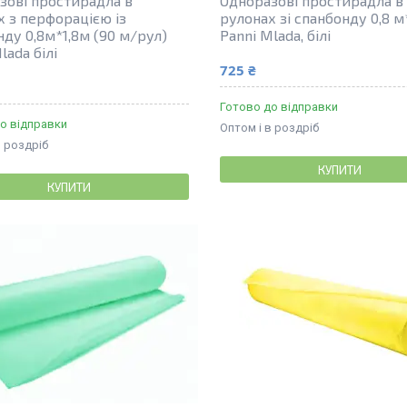
зові простирадла в
Одноразові простирадла в
х з перфорацією із
рулонах зі спанбонду 0,8 
нду 0,8м*1,8м (90 м/рул)
Panni Mlada, білі
lada білі
725 ₴
Готово до відправки
о відправки
Оптом і в роздріб
в роздріб
КУПИТИ
КУПИТИ