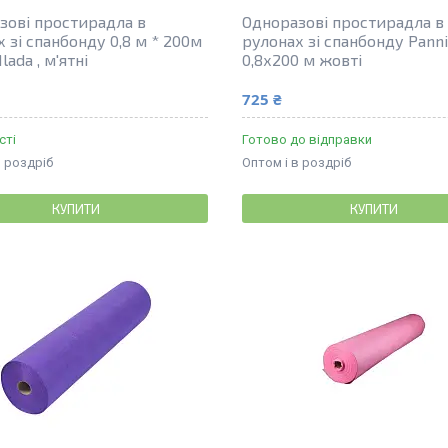
зові простирадла в
Одноразові простирадла в
 зі спанбонду 0,8 м * 200м
рулонах зі спанбонду Pann
lada , м'ятні
0,8х200 м жовті
725 ₴
сті
Готово до відправки
в роздріб
Оптом і в роздріб
КУПИТИ
КУПИТИ