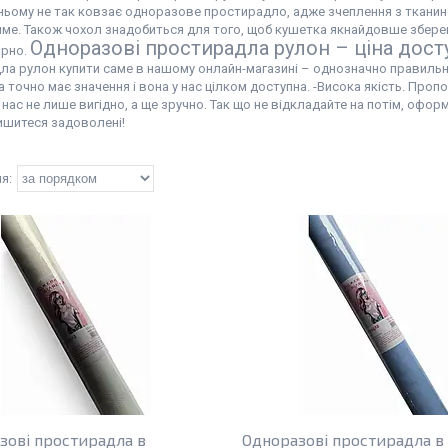
 ньому не так ковзає одноразове простирадло, адже зчеплення з ткани
ме. Також чохол знадобиться для того, щоб кушетка якнайдовше зберегл
Одноразові простирадла рулон – ціна дост
арно.
ла рулон купити саме в нашому онлайн-магазині – однозначно правильне
на точно має значення і вона у нас цілком доступна. -Висока якість. Проп
 нас не лише вигідно, а ще зручно. Так що не відкладайте на потім, оф
ишитеся задоволені!
зові простирадла в
Одноразові простирадла в