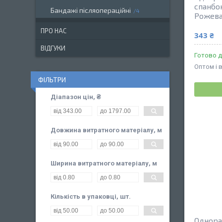
спанбон
Бандажі післяопераційні
4
Рожева
ПРО НАС
343 ₴
ВІДГУКИ
Готово д
Оптом і 
ФІЛЬТРИ
Діапазон цін, ₴
Довжина витратного матеріалу, м
Ширина витратного матеріалу, м
Кількість в упаковці, шт.
Однора