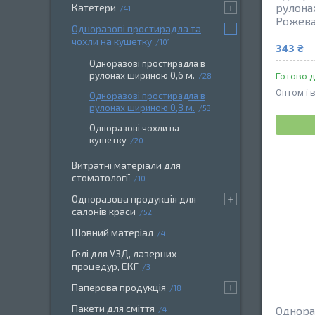
рулонах
Катетери
41
Рожева 
Одноразові простирадла та
чохли на кушетку
101
343 ₴
Одноразові простирадла в
рулонах шириною 0,6 м.
28
Готово д
Оптом і 
Одноразові простирадла в
рулонах шириною 0,8 м.
53
Одноразові чохли на
кушетку
20
Витратні матеріали для
стоматології
10
Одноразова продукція для
салонів краси
52
Шовний матеріал
4
Гелі для УЗД, лазерних
процедур, ЕКГ
3
Паперова продукція
18
Пакети для сміття
Однора
4