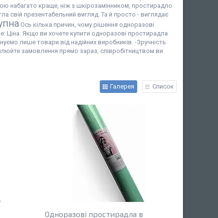
ною набагато краще, ніж з шкірозамінником, простирадло
а свій презентабельний вигляд. Та й просто - виглядає
упна
Ось кілька причин, чому рішення одноразові
: Ціна. Якщо ви хочете купити одноразові простирадла
онуємо лише товари від надійних виробників. -Зручність.
ормлюйте замовлення прямо зараз, співробітництвом ви
Галерея
Список
Одноразові простирадла в