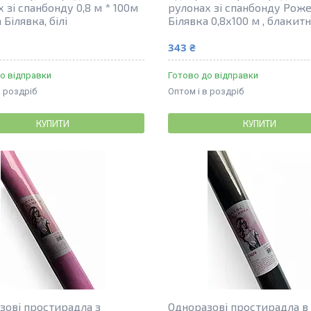
 зі спанбонду 0,8 м * 100м
рулонах зі спанбонду Рож
Білявка, білі
Білявка 0,8х100 м , блакитн
343 ₴
о відправки
Готово до відправки
в роздріб
Оптом і в роздріб
КУПИТИ
КУПИТИ
зові простирадла з
Одноразові простирадла в