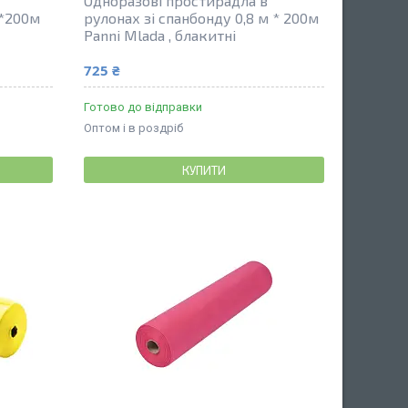
Одноразові простирадла в
м*200м
рулонах зі спанбонду 0,8 м * 200м
Panni Mlada , блакитні
725 ₴
Готово до відправки
Оптом і в роздріб
КУПИТИ