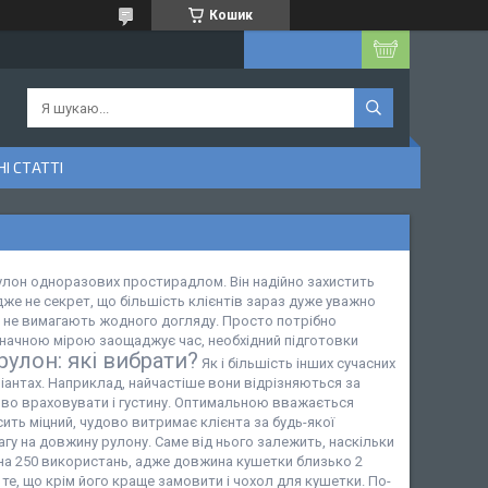
Кошик
І СТАТТІ
рулон одноразових простирадлом. Він надійно захистить
дже не секрет, що більшість клієнтів зараз дуже уважно
о не вимагають жодного догляду. Просто потрібно
е значною мірою заощаджує час, необхідний підготовки
улон: які вибрати?
Як і більшість інших сучасних
антах. Наприклад, найчастіше вони відрізняються за
иво враховувати і густину. Оптимальною вважається
сить міцний, чудово витримає клієнта за будь-якої
гу на довжину рулону. Саме від нього залежить, наскільки
є на 250 використань, адже довжина кушетки близько 2
те, що крім його краще замовити і чохол для кушетки. По-