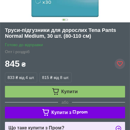
Труси-підгузники для дорослих Tena Pants
Normal Medium, 30 шт. (80-110 см)
Готово до відправки
Опт і роздріб
845
₴
833 ₴
від 4 шт.
815 ₴
від 8 шт.
Купити
або
Купити з
Що таке купити з Пром?