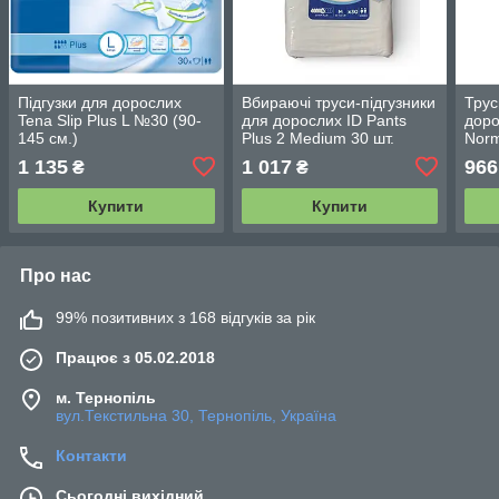
Підгузки для дорослих
Вбираючі труси-підгузники
Трус
Tena Slip Plus L №30 (90-
для дорослих ID Pants
доро
145 см.)
Plus 2 Medium 30 шт.
Norm
(100
1 135
1 017
966
₴
₴
Купити
Купити
Про нас
99% позитивних з 168 відгуків за рік
Працює з 05.02.2018
м. Тернопіль
вул.Текстильна 30, Тернопіль, Україна
Контакти
Сьогодні вихідний