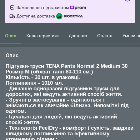
Замовлення під захистом
Доступна доставка
Опис
Характеристики
Доставка
Оплата
Умови п
Опис
Підгузки-труси TENA Pants Normal 2 Medium 30
Розмір M (обхват талії 80-110 см.)
Кількість - 30 шт. в упаковці.
Поглинання - 1010 мл.
- Дишашіе одноразові підгузники-труси для
дорослих, які ведуть активний спосіб життя.
- Зручні в застосуванні - одягаються і
знімаються як звичайне білизна. Непомітні під
одягом.
- Ідеальні для людей, які ведуть активний
спосіб життя.
- Технологія FeelDry - комфорт і сухість, завдяки
швидкому поглинанню та ефективному
утриманню рідини ;.