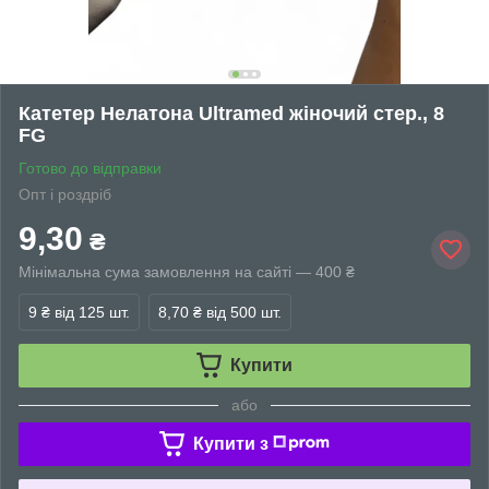
Катетер Нелатона Ultramed жіночий стер., 8
FG
Готово до відправки
Опт і роздріб
9,30
₴
Мінімальна сума замовлення на сайті — 400 ₴
9 ₴
від 125 шт.
8,70 ₴
від 500 шт.
Купити
або
Купити з