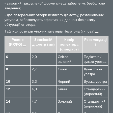
- закритий, закругленої форми кінець забезпечує безболісне
введення;
- два латеральних отвори великого діаметру, розташованих
уступом, забезпечують ефективний дренаж без ризику
обтурації катетера.
Таблиця розмірів жіночих катетерів Нелатона (типова)
Розмір
Зовнішній
Колір
Рекомендаці
(FR/FG)
діаметр (мм)
конектора
ї
(стандарт)
6
2,0
Світло-
Педіатрія /
зелений
вузька уретра
8
2,7
Синій
Дуже тонка
уретра
10
3,3
Чорний
Вузька уретра
12
4,0
Білий
Стандартний
(дорослий)
14
4,7
Зелений
Стандартний
(дорослий)