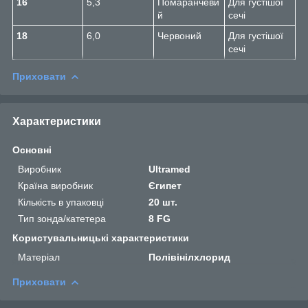
16
5,3
Помаранчеви
Для густішої
й
сечі
18
6,0
Червоний
Для густішої
сечі
Приховати
Характеристики
Основні
Виробник
Ultramed
Країна виробник
Єгипет
Кількість в упаковці
20 шт.
Тип зонда/катетера
8 FG
Користувальницькі характеристики
Матеріал
Полівінілхлорид
Приховати