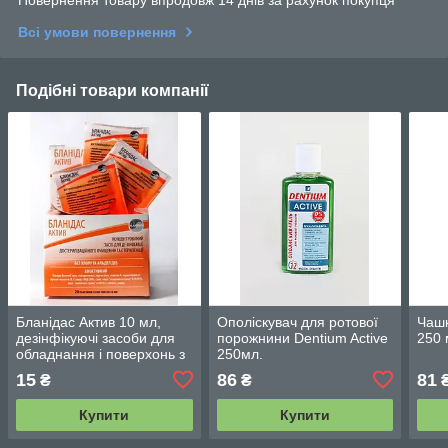
Повернення товару впродовж 14 днів за рахунок покупця
Всі умови повернення
Подібні товари компанії
Бланідас Актив 10 мл,
Ополіскувач для ротової
Чашк
дезінфікуючі засоби для
порожнини Dentium Active
250 
обладнання і поверхонь з
250мл.
особливо чутливих
15
86
81
₴
₴
матеріалів
Купити
Купити