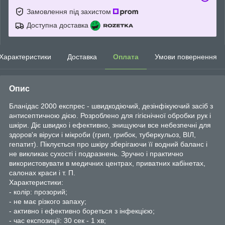
Замовлення під захистом
Доступна доставка
Характеристики
Доставка
Оплата
Умови повернення
Опис
Бланідас 2000 експрес - швидкодіючий, дезінфікуючий засіб з
антисептичною дією. Розроблено для гігієнічної обробки рук і
шкіри. Діє швидко і ефективно, знищуючи все небезпечні для
здоров'я віруси і мікроби (грип, грибок, туберкульоз, ВІЛ,
гепатит). Піклується про шкіру зберігаючи її водний баланс і
не викликає сухості і подразнень. Зручно і практично
використовувати в медичних центрах, приватних кабінетах,
салонах краси і т. П.
Характеристики:
- колір: прозорий;
- не має різкого запаху;
- активно і ефективно бореться з інфекцією;
- час експозиції: 30 сек - 1 хв;