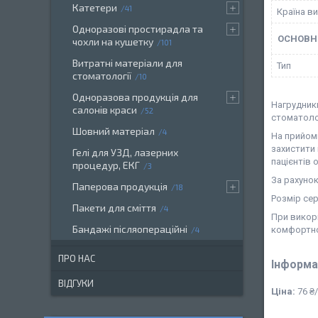
Катетери
41
Країна в
Одноразові простирадла та
ОСНОВН
чохли на кушетку
101
Витратні матеріали для
Тип
стоматології
10
Одноразова продукція для
Нагрудники
салонів краси
52
стоматолог
Шовний матеріал
4
На прийомі
захистити 
Гелі для УЗД, лазерних
пацієнтів
процедур, ЕКГ
3
За рахунок
Паперова продукція
18
Розмір сер
Пакети для сміття
4
При викори
Бандажі післяопераційні
комфортн
4
ПРО НАС
Інформа
ВІДГУКИ
Ціна:
76 ₴