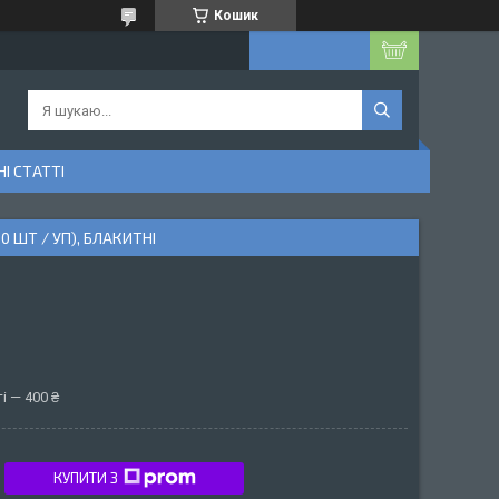
Кошик
І СТАТТІ
 ШТ / УП), БЛАКИТНІ
і — 400 ₴
КУПИТИ З