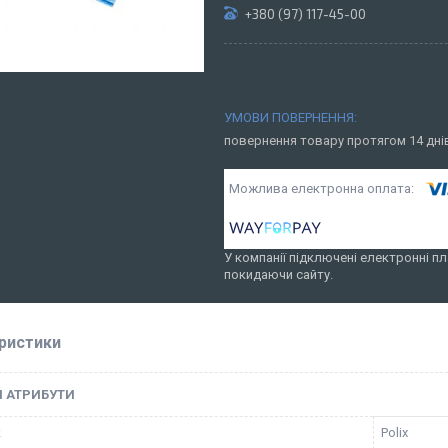
+380 (97) 117-45-00
повернення товару протягом 14 дн
У компанії підключені електронні пл
покидаючи сайту.
ристики
І АТРИБУТИ
к
Polix