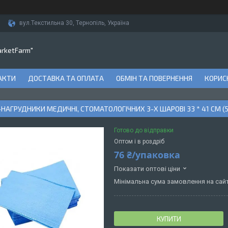
вул.Текстильна 30, Тернопіль, Україна
arketFarm"
АКТИ
ДОСТАВКА ТА ОПЛАТА
ОБМІН ТА ПОВЕРНЕННЯ
КОРИСН
НАГРУДНИКИ МЕДИЧНІ, СТОМАТОЛОГІЧНИХ 3-Х ШАРОВІ 33 * 41 СМ (50
Готово до відправки
Оптом і в роздріб
76 ₴/упаковка
Показати оптові ціни
Мінімальна сума замовлення на сайт
КУПИТИ