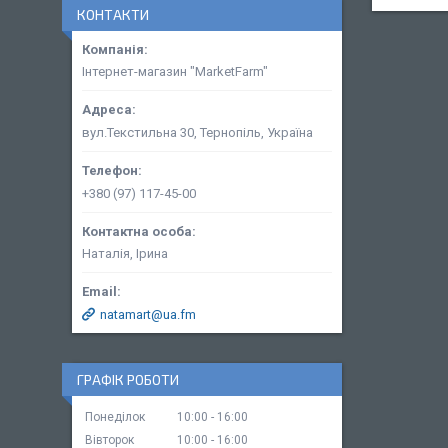
КОНТАКТИ
Інтернет-магазин "MarketFarm"
вул.Текстильна 30, Тернопіль, Україна
+380 (97) 117-45-00
Наталія, Ірина
natamart@ua.fm
ГРАФІК РОБОТИ
Понеділок
10:00
16:00
Вівторок
10:00
16:00