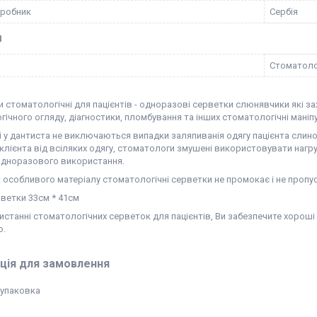
иробник
Сербія
І
Стоматоло
 стоматологічні для пацієнтів - одноразові серветки слюнявчики які за
ічного огляду, діагностики, пломбування та інших стоматологічні маніпу
 у дантиста не виключаються випадки заляпиванія одягу пацієнта слино
клієнта від всіляких одягу, стоматологи змушені використовувати нагру
 одноразового використання.
 особливого матеріалу стоматологічні серветки не промокає і не пропуск
ветки 33см * 41см
станні стоматологічних серветок для пацієнтів, Ви забезпечите хороші 
о.
ція для замовлення
/упаковка