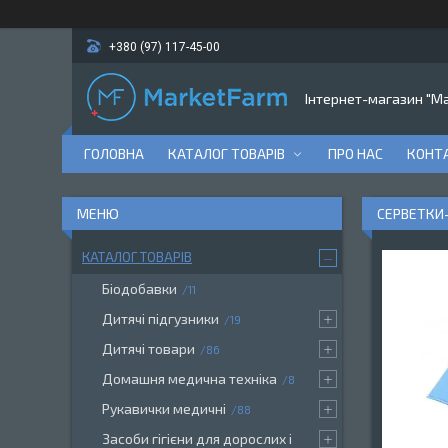
+380 (97) 117-45-00
Інтернет-магазин "M
ГОЛОВНА
КАТАЛОГ ТОВАРІВ
ПРО НАС
КОНТ
СЕРВЕТКИ-
КАТАЛОГ ТОВАРІВ
Біодобавки
11
Дитячі підгузники
19
Дитячі товари
86
Домашня медична техніка
8
Рукавички медичні
88
Засоби гігієни для дорослих і