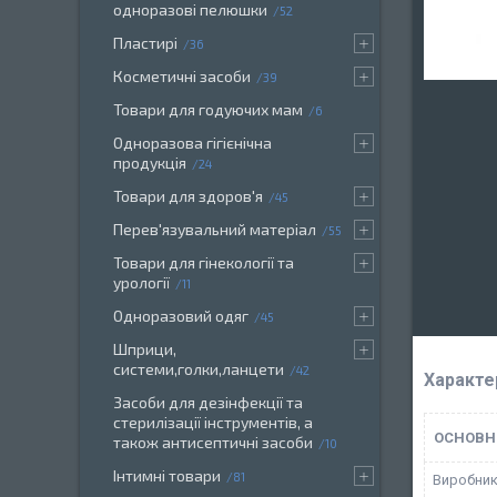
одноразові пелюшки
52
Пластирі
36
Косметичні засоби
39
Товари для годуючих мам
6
Одноразова гігієнічна
продукція
24
Товари для здоров'я
45
Перев'язувальний матеріал
55
Товари для гінекології та
урології
11
Одноразовий одяг
45
Шприци,
системи,голки,ланцети
42
Характе
Засоби для дезінфекції та
стерилізації інструментів, а
ОСНОВН
також антисептичні засоби
10
Інтимні товари
81
Виробни