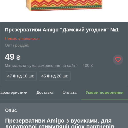
Презервативи Amigo "Дамский угодник" №1
Немає в наявності
Опт і роздріб
49
₴
Мінімальна сума замовлення на сайті — 400 ₴
47 ₴
від 10 шт.
45 ₴
від 20 шт.
арактеристики
Доставка
Оплата
Умови повернення
Опис
Презервативи Amigo з вусиками, для
додаткової стимуляції обох партнерів.