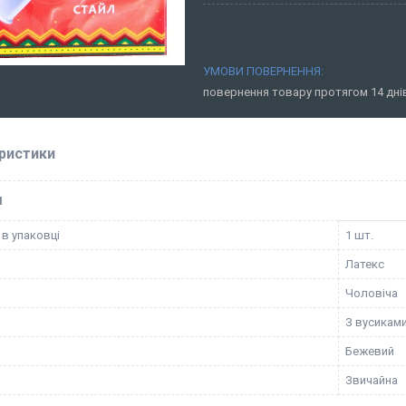
повернення товару протягом 14 дн
ристики
І
 в упаковці
1 шт.
Латекс
Чоловіча
З вусикам
Бежевий
Звичайна