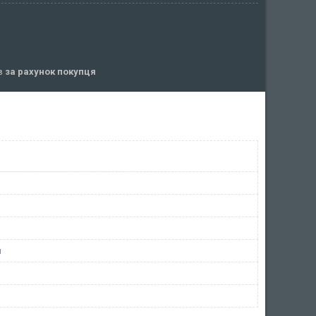
ів
за рахунок покупця
и