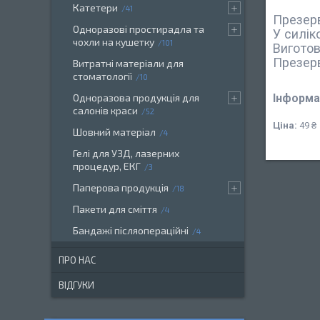
Катетери
41
Презерв
Одноразові простирадла та
У силік
чохли на кушетку
101
Виготов
Презерв
Витратні матеріали для
стоматології
10
Інформа
Одноразова продукція для
салонів краси
52
Ціна:
49 ₴
Шовний матеріал
4
Гелі для УЗД, лазерних
процедур, ЕКГ
3
Паперова продукція
18
Пакети для сміття
4
Бандажі післяопераційні
4
ПРО НАС
ВІДГУКИ