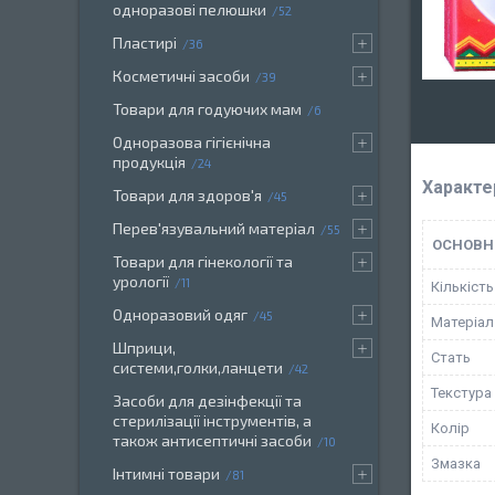
одноразові пелюшки
52
Пластирі
36
Косметичні засоби
39
Товари для годуючих мам
6
Одноразова гігієнічна
продукція
24
Характе
Товари для здоров'я
45
Перев'язувальний матеріал
55
ОСНОВН
Товари для гінекології та
урології
11
Кількість
Одноразовий одяг
45
Матеріал
Шприци,
Стать
системи,голки,ланцети
42
Текстура
Засоби для дезінфекції та
стерилізації інструментів, а
Колір
також антисептичні засоби
10
Змазка
Інтимні товари
81