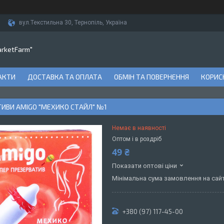
вул.Текстильна 30, Тернопіль, Україна
arketFarm"
АКТИ
ДОСТАВКА ТА ОПЛАТА
ОБМІН ТА ПОВЕРНЕННЯ
КОРИСН
ТИВИ AMIGO "МЕХИКО СТАЙЛ" №1
Немає в наявності
Оптом і в роздріб
49 ₴
Показати оптові ціни
Мінімальна сума замовлення на сайт
+380 (97) 117-45-00