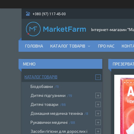
+380 (97) 117-45-00
Інтернет-магазин "M
ГОЛОВНА
КАТАЛОГ ТОВАРІВ
ПРО НАС
КОНТ
ПРЕЗЕРВА
КАТАЛОГ ТОВАРІВ
Біодобавки
11
Дитячі підгузники
19
Дитячі товари
86
Домашня медична техніка
8
Рукавички медичні
88
Засоби гігієни для дорослих і