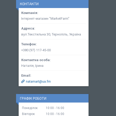
КОНТАКТИ
Інтернет-магазин "MarketFarm"
вул.Текстильна 30, Тернопіль, Україна
+380 (97) 117-45-00
Наталія, Ірина
natamart@ua.fm
ГРАФІК РОБОТИ
Понеділок
10:00
16:00
Вівторок
10:00
16:00