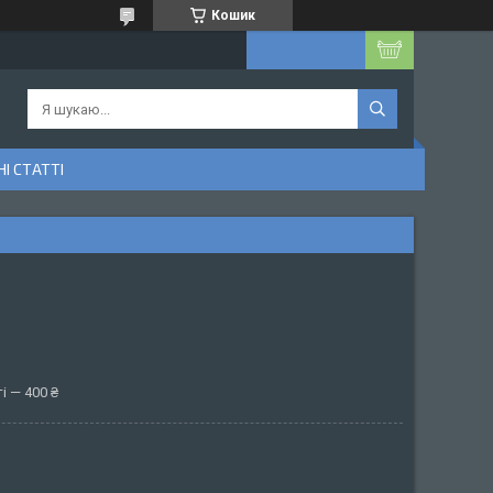
Кошик
І СТАТТІ
і — 400 ₴