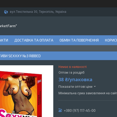
вул.Текстильна 30, Тернопіль, Україна
arketFarm"
АКТИ
ДОСТАВКА ТА ОПЛАТА
ОБМІН ТА ПОВЕРНЕННЯ
КОРИСН
ИВИ SEXXXY №3 RIBBED
Немає в наявності
Оптом і в роздріб
38 ₴/упаковка
Показати оптові ціни
Мінімальна сума замовлення на сайт
+380 (97) 117-45-00