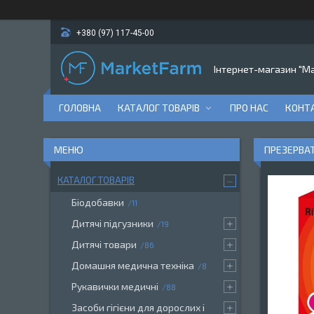
+380 (97) 117-45-00
Інтернет-магазин "M
ГОЛОВНА
КАТАЛОГ ТОВАРІВ
ПРО НАС
КОНТ
ПРЕЗЕРВАТ
КАТАЛОГ ТОВАРІВ
Біодобавки
11
Дитячі підгузники
19
Дитячі товари
86
Домашня медична техніка
8
Рукавички медичні
88
Засоби гігієни для дорослих і