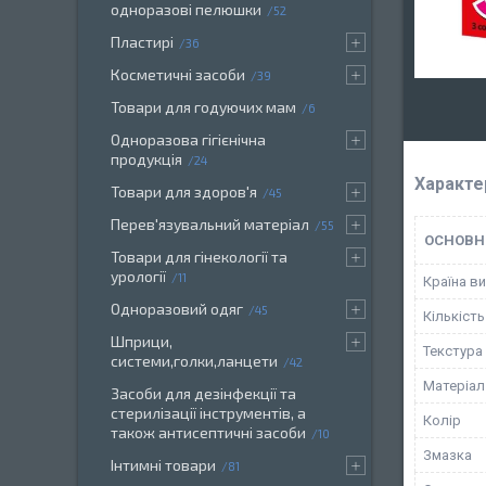
одноразові пелюшки
52
Пластирі
36
Косметичні засоби
39
Товари для годуючих мам
6
Одноразова гігієнічна
продукція
24
Характе
Товари для здоров'я
45
Перев'язувальний матеріал
55
ОСНОВН
Товари для гінекології та
урології
11
Країна в
Одноразовий одяг
45
Кількість
Шприци,
Текстура
системи,голки,ланцети
42
Матеріал
Засоби для дезінфекції та
стерилізації інструментів, а
Колір
також антисептичні засоби
10
Змазка
Інтимні товари
81