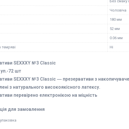
Без смаку 
Чоловіча
180 мм
52 мм
0.06 мм
в темряві
Ні
ативи SEXXXY №3 Classic
 уп.-72 шт
ативи SEXXXY №3 Classic ― презервативи з накопичуваче
лені з натурального високоякісного латексу.
ативи перевірено електронікою на міцність
ція для замовлення
/упаковка