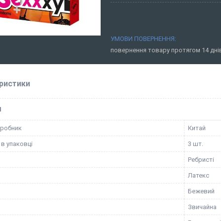
повернення товару протягом 14 дн
ристики
І
иробник
Китай
 в упаковці
3 шт.
Ребристі
Латекс
Бежевий
Звичайна