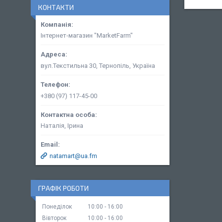
КОНТАКТИ
Інтернет-магазин "MarketFarm"
вул.Текстильна 30, Тернопіль, Україна
+380 (97) 117-45-00
Наталія, Ірина
natamart@ua.fm
ГРАФІК РОБОТИ
Понеділок
10:00
16:00
Вівторок
10:00
16:00