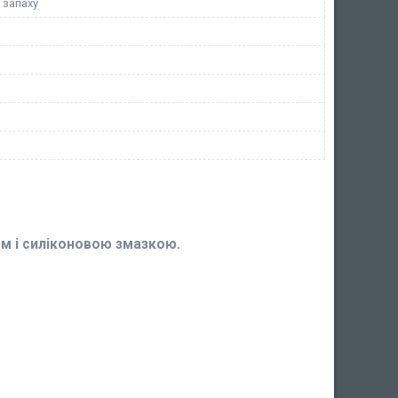
і запаху
м і силіконовою змазкою.