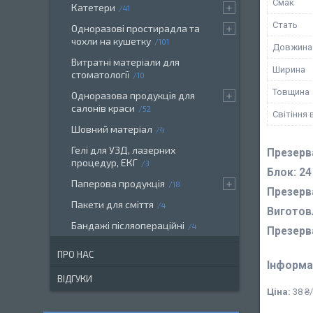
Смак
Катетери
41
Стать
Одноразові простирадла та
чохли на кушетку
101
Довжина
Витратні матеріали для
Ширина
стоматології
10
Товщина
Одноразова продукція для
салонів краси
52
Світіння 
Шовний матеріал
4
Гелі для УЗД, лазерних
Презерв
процедур, ЕКГ
3
Блок: 24
Паперова продукція
18
Презерв
Пакети для сміття
4
Виготов
Бандажі післяопераційні
4
Презерв
ПРО НАС
Інформа
ВІДГУКИ
Ціна:
38 ₴