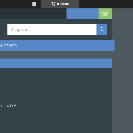
Кошик
І СТАТТІ
і — 400 ₴