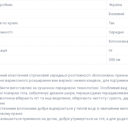
иробник
Україна
Бежевий
и по краях
Так
яжності
Середня
к
Білосніжк
ація
Ні
300 см
чний еластичний стрічковий середньої розтяжності «Білосніжка» призн
нні варикозного розширення вен верхніх і нижніх кінцівок, для підтримки в
бинти виготовлені за сучасною передовою технологією. Особливий вид п
ої поверхні тіла, забезпечує дихання шкіри, перешкоджає передавливан
волокна вбирають піт та інші виділення, зберігають чистоту і сухість,
нні.
стичними волокнами добре відпирається у теплій воді зі звичайним милом
овому пранні.
залишається приємною на дотик, добре утримується на тілі, а для дода