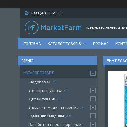
+380 (97) 117-45-00
Інтернет-магазин "M
ГОЛОВНА
КАТАЛОГ ТОВАРІВ
ПРО НАС
КОНТ
БИНТ ЕЛАС
КАТАЛОГ ТОВАРІВ
Біодобавки
11
Дитячі підгузники
19
Дитячі товари
86
Домашня медична техніка
8
Рукавички медичні
88
Засоби гігієни для дорослих і