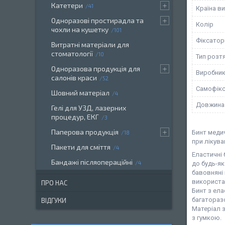
Катетери
41
Країна в
Одноразові простирадла та
Колір
чохли на кушетку
101
Фіксатор
Витратні матеріали для
стоматології
10
Тип розт
Одноразова продукція для
Виробни
салонів краси
52
Самофікс
Шовний матеріал
4
Довжина
Гелі для УЗД, лазерних
процедур, ЕКГ
3
Паперова продукція
Бинт меди
18
при лікува
Пакети для сміття
4
Еластичні 
Бандажі післяопераційні
4
до будь-як
бавовняні 
використа
ПРО НАС
Бинт з ела
багатораз
ВІДГУКИ
Матеріал 
з гумкою.