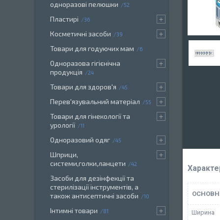
одноразові пелюшки
52
Пластирі
36
Косметичні засоби
39
Товари для годуючих мам
6
Одноразова гігієнічна
продукція
24
Товари для здоров'я
45
Перев'язувальний матеріал
55
Товари для гінекології та
урології
11
Одноразовий одяг
45
Шприци,
системи,голки,ланцети
42
Характе
Засоби для дезінфекції та
стерилізації інструментів, а
ОСНОВН
також антисептичні засоби
10
Інтимні товари
81
Ширина