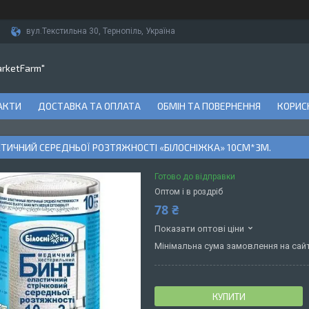
вул.Текстильна 30, Тернопіль, Україна
arketFarm"
АКТИ
ДОСТАВКА ТА ОПЛАТА
ОБМІН ТА ПОВЕРНЕННЯ
КОРИСН
ТИЧНИЙ СЕРЕДНЬОЇ РОЗТЯЖНОСТІ «БІЛОСНІЖКА» 10СМ*3М.
Готово до відправки
Оптом і в роздріб
78 ₴
Показати оптові ціни
Мінімальна сума замовлення на сайт
КУПИТИ