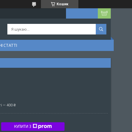
Кошик
І СТАТТІ
і — 400 ₴
КУПИТИ З