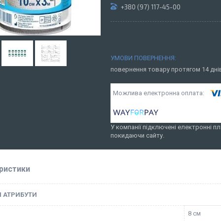
+380 (97) 117-45-00
повернення товару протягом 14 дн
У компанії підключені електронні пл
покидаючи сайту.
ристики
І АТРИБУТИ
8 см