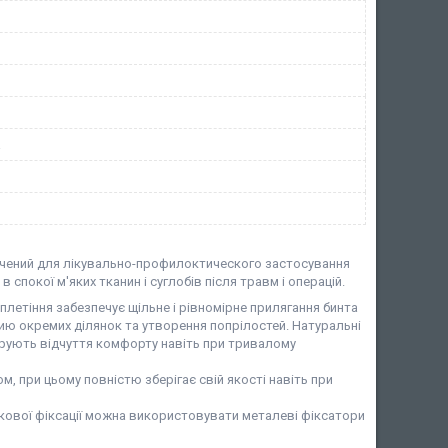
а
ачений для лікувально-профилоктического застосування
 спокої м'яких тканин і суглобів після травм і операцій.
летіння забезпечує щільне і рівномірне прилягання бинта
ию окремих ділянок та утворення попрілостей. Натуральні
 дарують відчуття комфорту навіть при тривалому
, при цьому повністю зберігає свій якості навіть при
ткової фіксації можна використовувати металеві фіксатори