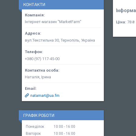
КОНТАКТИ
Інформа
Інтернет-магазин "MarketFarm"
Ціна:
78 ₴
вул.Текстильна 30, Тернопіль, Україна
+380 (97) 117-45-00
Наталія, Ірина
natamart@ua.fm
ГРАФІК РОБОТИ
Понеділок
10:00
16:00
Вівторок
10:00
16:00