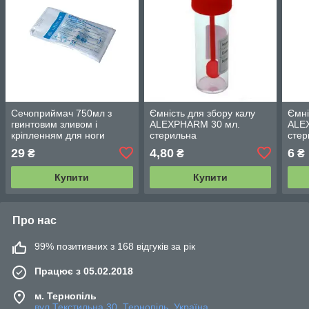
Сечоприймач 750мл з
Ємність для збору калу
Ємні
гвинтовим зливом і
ALEXPHARM 30 мл.
ALE
кріпленням для ноги
стерильна
стер
"Alexpharm" (довжина
29
4,80
6
₴
₴
₴
трубки 10± 2)
Купити
Купити
Про нас
99% позитивних з 168 відгуків за рік
Працює з 05.02.2018
м. Тернопіль
вул.Текстильна 30, Тернопіль, Україна