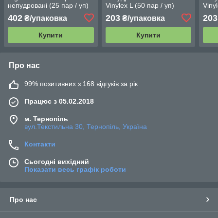
непудровані (25 пар / уп)
Vinylex L (50 пар / уп)
Viny
сині
прозорі
проз
402
203
203
₴/упаковка
₴/упаковка
Купити
Купити
Про нас
99% позитивних з 168 відгуків за рік
Працює з 05.02.2018
м. Тернопіль
вул.Текстильна 30, Тернопіль, Україна
Контакти
Сьогодні вихідний
Показати весь графік роботи
Про нас