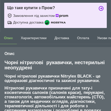
Що таке купити з Пром?
Замовлення під захистом
Доступна доставка
Опис
Характеристики
Доставка
Оплата
Умови п
Опис
Чорні нітрилові рукавички, нестерильні
неопудрені
Чорні нітрилові рукавички Nitrylex BLACK - це
одноразові діагностичні та захисні рукавички.
Нітрилові рукавички призначені для тату-і
косметичних салонів (салонів краси), перукарні,
стоматологія, автомобільних майстерень (СТО),
а також для медичних оглядів, діагностики,
терапевтичної діяльності і для роботи з
септичним матеріалом і розроблені в порядку