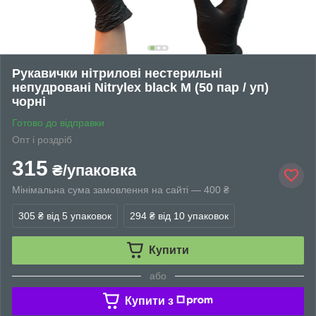
Рукавички нітрилові нестерильні
непудровані Nitrylex black M (50 пар / уп)
чорні
Готово до відправки
Опт і роздріб
315
₴/упаковка
Мінімальна сума замовлення на сайті — 400 ₴
305 ₴
від 5 упаковок
294 ₴
від 10 упаковок
Купити
або
Купити з