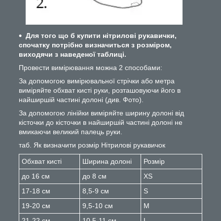
Для того що б купити нітрилові рукавички,
спочатку потрібно визначиться з розміром,
виходячи з наведеної таблиці.
Провести вимірювання можна 2 способами:
За допомогою вимірювальної стрічки або метра
виміряйте обхват кисті руки, розташовуючи його в
найширшій частині долоні (див. Фото).
За допомогою лінійки виміряйте ширину долоні від
кісточки до кісточки в найширшій частині долоні не
вмикаючи великий палець руки.
таб. Як визначити розмір Нітрилові рукавичок
Обхват кисті
Ширина долоні
Розмір
до 16 см
до 8 см
XS
17-18 см
8,5-9 см
S
19-20 см
9,5-10 см
M
21-22 см
10,5-11 см
L