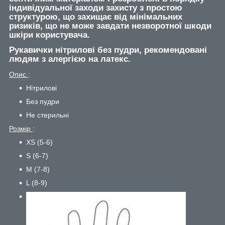
індивідуальної заходи захисту з простою
структурою, що захищає від мінімальних
ризиків, що не може завдати незворотної шкоди
шкіри користувача.
Рукавички нітрилові без пудри, рекомендовані
людям з алергією на латекс.
Опис
:
Нітрилові
Без пудри
Не стерильні
Розмір
:
XS (5-6)
S (6-7)
M (7-8)
L (8-9)