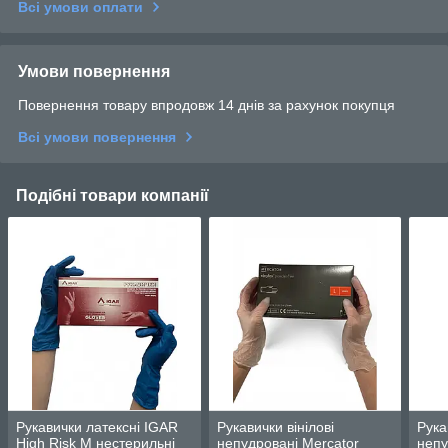
Всі умови оплати
Умови повернення
Повернення товару впродовж 14 днів за рахунок покупця
Всі умови повернення
Подібні товари компанії
Рукавички латексні IGAR
Рукавички вінілові
Рука
High Risk M нестерильні
непудровані Mercator
непу