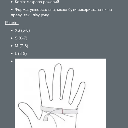
Колір: яскраво рожевий
Форма: універсальна; може бути використана як на
праву, так і ліву руку
Розмір
:
XS (5-6)
S (6-7)
M (7-8)
L (8-9)