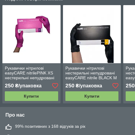
Рукавички нітрилові
Рукавички нітрилові
Рука
easyCARE nitrilePINK ХS
нестерильні непудровані
нест
нестерильні непудровані
easyCARE nitrile BLACK M
easy
(50 пар / уп) рожеві
(50 пар / уп) чорні
(50 
250
250
250
₴/упаковка
₴/упаковка
Купити
Купити
Про нас
99% позитивних з 168 відгуків за рік