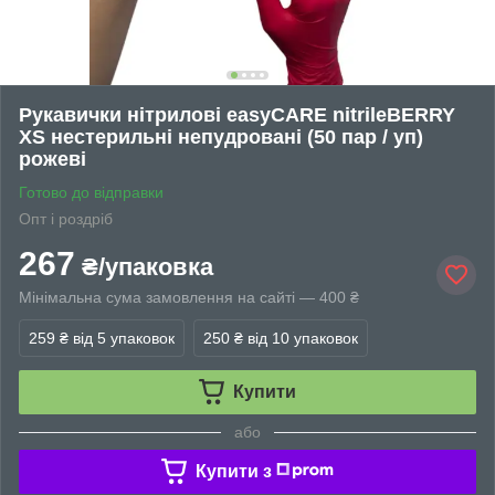
Рукавички нітрилові easyCARE nitrileBERRY
XS нестерильні непудровані (50 пар / уп)
рожеві
Готово до відправки
Опт і роздріб
267
₴/упаковка
Мінімальна сума замовлення на сайті — 400 ₴
259 ₴
від 5 упаковок
250 ₴
від 10 упаковок
Купити
або
Купити з