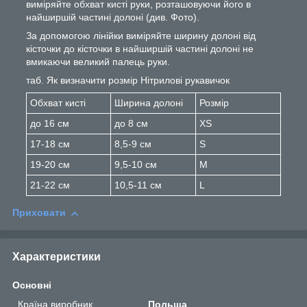
виміряйте обхват кисті руки, розташовуючи його в
найширшій частині долоні (див. Фото).
За допомогою лінійки виміряйте ширину долоні від
кісточки до кісточки в найширшій частині долоні не
вмикаючи великий палець руки.
таб. Як визначити розмір Нітрилові рукавичок
Обхват кисті
Ширина долоні
Розмір
до 16 см
до 8 см
XS
17-18 см
8,5-9 см
S
19-20 см
9,5-10 см
M
21-22 см
10,5-11 см
L
Приховати
Характеристики
Основні
Країна виробник
Польща