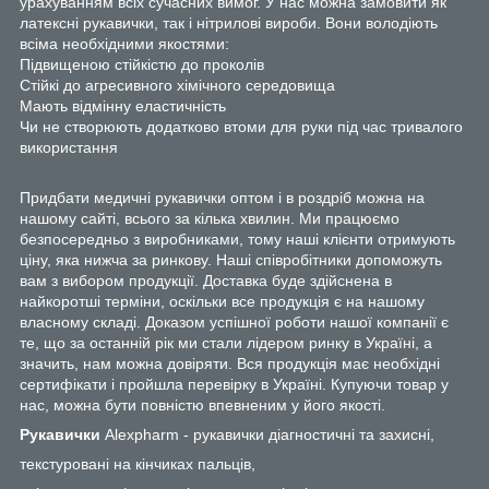
урахуванням всіх сучасних вимог. У нас можна замовити як
латексні рукавички, так і нітрилові вироби. Вони володіють
всіма необхідними якостями:
Підвищеною стійкістю до проколів
Стійкі до агресивного хімічного середовища
Мають відмінну еластичність
Чи не створюють додатково втоми для руки під час тривалого
використання
Придбати медичні рукавички оптом і в роздріб можна на
нашому сайті, всього за кілька хвилин. Ми працюємо
безпосередньо з виробниками, тому наші клієнти отримують
ціну, яка нижча за ринкову. Наші співробітники допоможуть
вам з вибором продукції. Доставка буде здійснена в
найкоротші терміни, оскільки все продукція є на нашому
власному складі. Доказом успішної роботи нашої компанії є
те, що за останній рік ми стали лідером ринку в Україні, а
значить, нам можна довіряти. Вся продукція має необхідні
сертифікати і пройшла перевірку в Україні. Купуючи товар у
нас, можна бути повністю впевненим у його якості.
Рукавички
Alexpharm
- рукавички діагностичні та захисні,
текстуровані на кінчиках пальців,