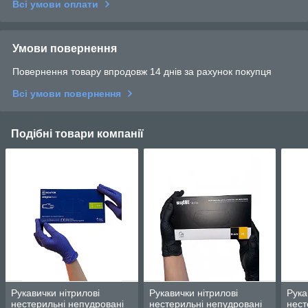
Всі умови оплати
Умови повернення
Повернення товару впродовж 14 днів за рахунок покупця
Всі умови повернення
Подібні товари компанії
Рукавички нітрилові
Рукавички нітрилові
Рука
нестерильні непудровані
нестерильні непудровані
нест