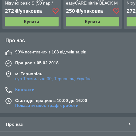
Nitrylex basic S (50 пар /
easyCARE nitrile BLACK M
Nitr
уп) сині
(50 пар / уп) чорні
уп) 
272
250
272
₴/упаковка
₴/упаковка
Купити
Купити
Про нас
99% позитивних з 168 відгуків за рік
Працює з 05.02.2018
м. Тернопіль
вул.Текстильна 30, Тернопіль, Україна
Контакти
Сьогодні працює з 10:00 до 16:00
Показати весь графік роботи
Про нас