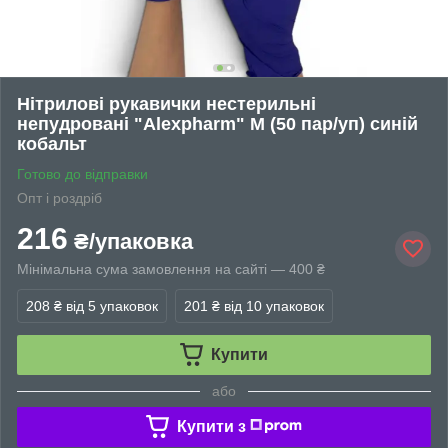
Нітрилові рукавички нестерильні
непудровані "Alexpharm" M (50 пар/уп) синій
кобальт
Готово до відправки
Опт і роздріб
216
₴/упаковка
Мінімальна сума замовлення на сайті — 400 ₴
208 ₴
від 5 упаковок
201 ₴
від 10 упаковок
Купити
або
Купити з