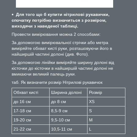
Для того що б купити нітрилові рукавички,
спочатку потрібно визначиться з розміром,
виходячи з наведеної таблиці.
Провести вимірювання можна 2 способами:
За допомогою вимірювальної стрічки або метра
виміряйте обхват кисті руки, розташовуючи його в
найширшій частині долоні (див. Фото).
За допомогою лінійки виміряйте ширину долоні від
кісточки до кісточки в найширшій частині долоні не
вмикаючи великий палець руки.
таб. Як визначити розмір Нітрилові рукавичок
Обхват кисті
Ширина долоні
Розмір
до 16 см
до 8 см
XS
17-18 см
8,5-9 см
S
19-20 см
9,5-10 см
M
21-22 см
10,5-11 см
L