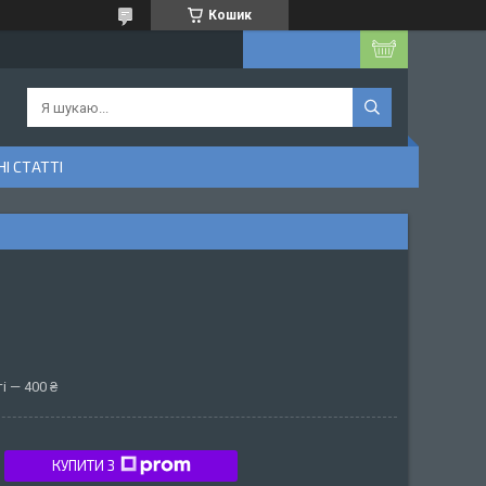
Кошик
І СТАТТІ
і — 400 ₴
КУПИТИ З