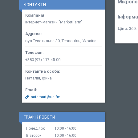
Мікропор
КОНТАКТИ
Інформа
Інтернет-магазин "MarketFarm"
Ціна:
36 ₴
вул.Текстильна 30, Тернопіль, Україна
+380 (97) 117-45-00
Наталія, Ірина
natamart@ua.fm
ГРАФІК РОБОТИ
Понеділок
10:00
16:00
Вівторок
10:00
16:00