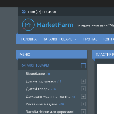
+380 (97) 117-45-00
Інтернет-магазин "M
ГОЛОВНА
КАТАЛОГ ТОВАРІВ
ПРО НАС
КОНТ
ПЛАСТИР R
КАТАЛОГ ТОВАРІВ
Біодобавки
11
Дитячі підгузники
19
Дитячі товари
86
Домашня медична техніка
8
Рукавички медичні
88
Засоби гігієни для дорослих і