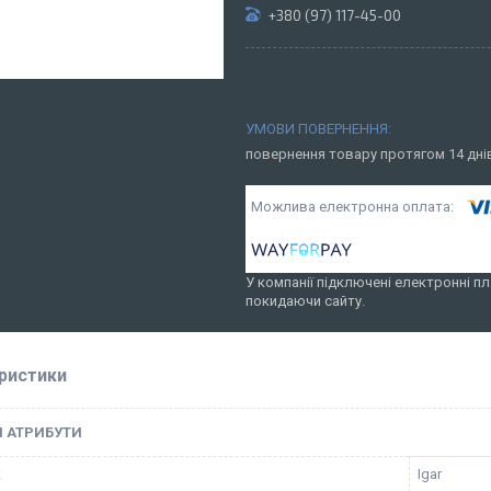
+380 (97) 117-45-00
повернення товару протягом 14 дн
У компанії підключені електронні пл
покидаючи сайту.
ристики
І АТРИБУТИ
к
Igar