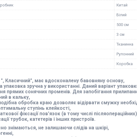
иробник
Китай
Білий
500 см
3 см
Тканинна
Рулонний
Коробка
 ", Класичний", має вдосконалену бавовняну основу,
 упаковка зручна у використанні. Даний варіант упаковк
ня прямих сонячних променів. Для запобігання прилипан
ий в кальку,
подібна обробка краю дозволяє відірвати смужку необхі
птимальну ступінь клейкості,
ткової фіксації пов'язок (в тому числі післяопераційних)
ації трубок, катетерів і інших пристроїв.
но знімаються, не залишаючи слідів на шкірі,
генні,