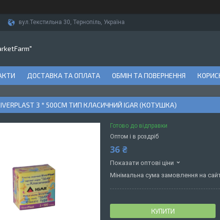
вул.Текстильна 30, Тернопіль, Україна
arketFarm"
АКТИ
ДОСТАВКА ТА ОПЛАТА
ОБМІН ТА ПОВЕРНЕННЯ
КОРИСН
IVERPLAST 3 * 500СМ ТИП КЛАСИЧНИЙ IGAR (КОТУШКА)
Готово до відправки
Оптом і в роздріб
36 ₴
Показати оптові ціни
Мінімальна сума замовлення на сайт
КУПИТИ