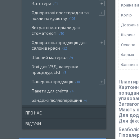
Катетери
41
Країна в
Одноразові простирадла та
Колір
чохли на кушетку
101
Довжина
Витратні матеріали для
стоматології
10
Ширина
Одноразова продукція для
Основа
салонів краси
52
Форма
Шовний матеріал
4
Фасовка
Гелі для УЗД, лазерних
процедур, ЕКГ
3
Паперова продукція
Пластир
18
Картонна
Пакети для сміття
4
попадан
упакован
Бандажі післяопераційні
4
Зигзаго
Мають о
ПРО НАС
Для дода
Для фікс
ВІДГУКИ
Безболіс
Гіпоалер