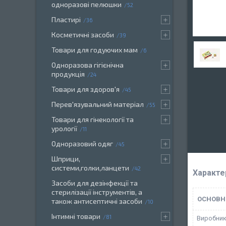
одноразові пелюшки
52
Пластирі
36
Косметичні засоби
39
Товари для годуючих мам
6
Одноразова гігієнічна
продукція
24
Товари для здоров'я
45
Перев'язувальний матеріал
55
Товари для гінекології та
урології
11
Одноразовий одяг
45
Шприци,
системи,голки,ланцети
42
Характе
Засоби для дезінфекції та
стерилізації інструментів, а
ОСНОВН
також антисептичні засоби
10
Інтимні товари
81
Виробни