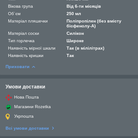
Вікова група
Від 6-ти місяців
Об`єм
250 мл
Матеріал пляшечки
Поліпропілен (без вмісту
бісфенолу-А)
Матеріал соски
Силікон
Тип горлечка
Широке
Наявність мірної шкали
Так (в мілілітрах)
Наявність кришки
Так
Приховати
Умови доставки
Нова Пошта
Магазини Rozetka
Укрпошта
Всі умови доставки