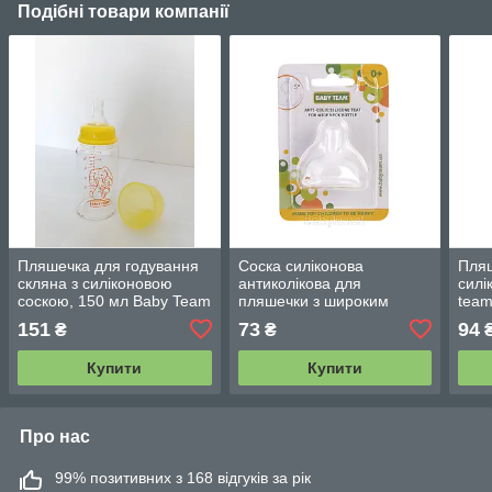
Подібні товари компанії
Пляшечка для годування
Соска силіконова
Пляш
скляна з силіконовою
антиколікова для
силі
соскою, 150 мл Baby Team
пляшечки з широким
team
(1210)
горлом Baby teamт 6+
151
73
94
₴
₴
Купити
Купити
Про нас
99% позитивних з 168 відгуків за рік