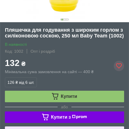
Пляшечка для годування з широким горлом з
силіконовою соскою, 250 мл Baby Team (1002)
В наявності
Код: 1002
Опт і роздріб
132
₴
Мінімальна сума замовлення на сайті — 400 ₴
126 ₴
від 6 шт.
Купити
або
Купити з