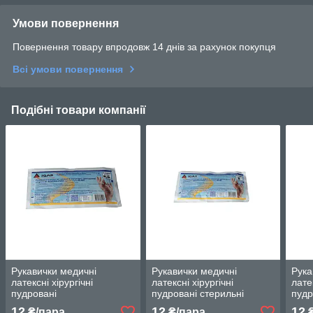
Умови повернення
Повернення товару впродовж 14 днів за рахунок покупця
Всі умови повернення
Подібні товари компанії
Рукавички медичні
Рукавички медичні
Рука
латексні хірургічні
латексні хірургічні
лате
пудровані
пудровані стерильні
пудр
стерильніRIVERGLOVES
RIVERGLOVES IGAR
RIV
12
12
12
₴/пара
₴/пара
₴