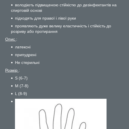
володіють підвищеною стійкістю до дезінфектантів на
спиртовій основі
підходять для правої і лівої руки
проявляють дуже велику еластичність і стійкість до
розриву або протирання
Опис
:
латексні
припудрені
Не стерильні
Розмір
:
S (6-7)
M (7-8)
L (8-9)