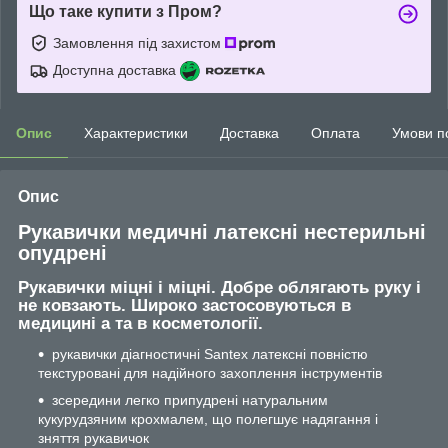
Що таке купити з Пром?
Замовлення під захистом
Доступна доставка
Опис
Характеристики
Доставка
Оплата
Умови п
Опис
Рукавички медичні латексні нестерильні
опудрені
Рукавички міцні і міцні. Добре облягають руку і
не ковзають. Широко застосовуються в
медицині а та в косметології.
рукавички діагностичні Santex латексні повністю
текстуровані для надійного захоплення інструментів
зсередини легко припудрені натуральним
кукурудзяним крохмалем, що полегшує надягання і
зняття рукавичок