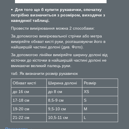
Для того що б купити рукавички, спочатку
потрібно визначиться з розміром, виходячи з
наведеної таблиці.
Провести вимірювання можна 2 способами:
За допомогою вимірювальної стрічки або метра
виміряйте обхват кисті руки, розташовуючи його в
найширшій частині долоні (див. Фото).
За допомогою лінійки виміряйте ширину долоні від
кісточки до кісточки в найширшій частині долоні не
вмикаючи великий палець руки.
таб. Як визначити розмір рукавичок
Обхват кисті
Ширина долоні
Розмір
до 16 см
до 8 см
XS
17-18 см
8,5-9 см
S
19-20 см
9,5-10 см
M
21-22 см
10,5-11 см
L