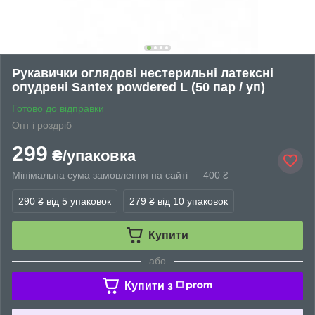
Рукавички оглядові нестерильні латексні
опудрені Santex powdered L (50 пар / уп)
Готово до відправки
Опт і роздріб
299
₴/упаковка
Мінімальна сума замовлення на сайті — 400 ₴
290 ₴
від 5 упаковок
279 ₴
від 10 упаковок
Купити
або
Купити з