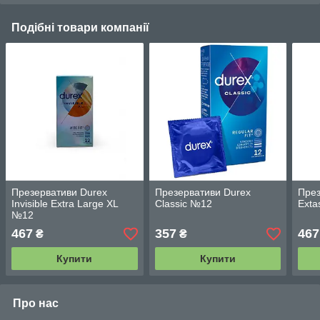
Подібні товари компанії
Презервативи Durex
Презервативи Durex
През
Invisible Extra Large XL
Classic №12
Ext
№12
467
357
467
₴
₴
Купити
Купити
Про нас