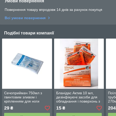
Умови повернення
Повернення товару впродовж 14 днів за рахунок покупця
Всі умови повернення
Подібні товари компанії
Сечоприймач 750мл з
Бланідас Актив 10 мл,
Поїл
гвинтовим зливом і
дезінфікуючі засоби для
труб
кріпленням для ноги
обладнання і поверхонь з
270м
"Alexpharm" (довжина
особливо чутливих
29
15
204
₴
₴
трубки 10± 2)
матеріалів