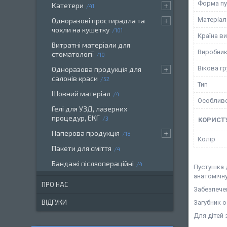
Форма п
Катетери
41
Матеріал
Одноразові простирадла та
чохли на кушетку
101
Країна в
Витратні матеріали для
Виробни
стоматології
10
Вікова гр
Одноразова продукція для
салонів краси
52
Тип
Шовний матеріал
4
Особливо
Гелі для УЗД, лазерних
процедур, ЕКГ
3
КОРИСТ
Паперова продукція
18
Колір
Пакети для сміття
4
Бандажі післяопераційні
4
Пустушка 
анатомічн
ПРО НАС
Забезпечен
ВІДГУКИ
Загубник 
Для дітей 