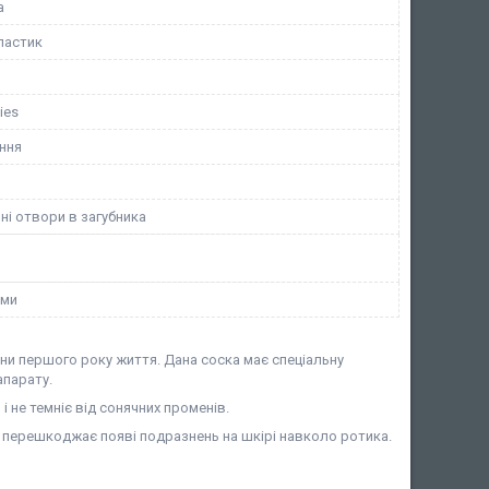
а
ластик
ies
ння
ні отвори в загубника
ами
 першого року життя. Дана соска має спеціальну
апарату.
і не темніє від сонячних променів.
 перешкоджає появі подразнень на шкірі навколо ротика.