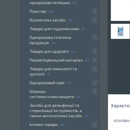
одноразові пелюшки
52
Пластирі
36
Косметичні засоби
39
Товари для годуючих мам
6
Одноразова гігієнічна
продукція
24
Товари для здоров'я
45
Перев'язувальний матеріал
55
Товари для гінекології та
урології
11
Одноразовий одяг
45
Шприци,
системи,голки,ланцети
42
Засоби для дезінфекції та
Характе
стерилізації інструментів, а
також антисептичні засоби
10
ОСНОВН
Інтимні товари
81