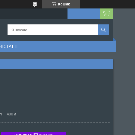
Кошик
І СТАТТІ
і — 400 ₴