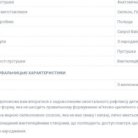
устушки
Анатомічн
 виготовлення
Силікон, П
иробник
Польща
к
Canpol Bab
упа
З народже
Пустушка
сті пустушки
Вентиляцій
УВАЛЬНИЦЬКІ ХАРАКТЕРИСТИКИ
З малюнк
допоможе вам впоратися з задоволенням смоктального рефлексу дитини
у форму, яка не шкодить правильному формуванню м'язово-щелепного 
а міцною силіконовою соскою, яка не має смаку і запаху, легко миється 
оснащений вентиляційними отворами, що поліпшують доступ повітря, що
з народження.