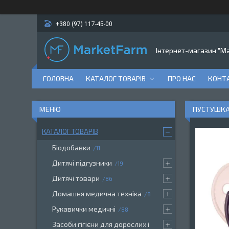
+380 (97) 117-45-00
Інтернет-магазин "M
ГОЛОВНА
КАТАЛОГ ТОВАРІВ
ПРО НАС
КОНТ
ПУСТУШКА 
КАТАЛОГ ТОВАРІВ
Біодобавки
11
Дитячі підгузники
19
Дитячі товари
86
Домашня медична техніка
8
Рукавички медичні
88
Засоби гігієни для дорослих і