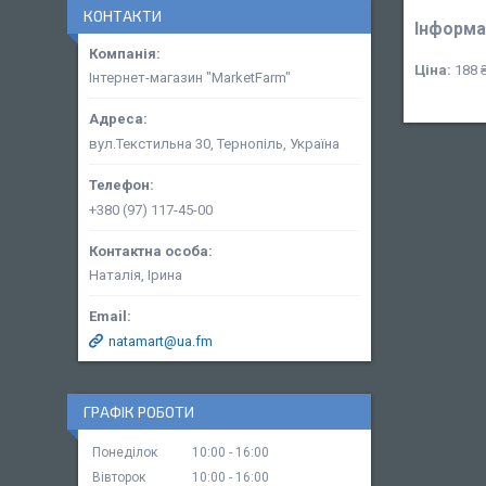
КОНТАКТИ
Інформа
Ціна:
188 
Інтернет-магазин "MarketFarm"
вул.Текстильна 30, Тернопіль, Україна
+380 (97) 117-45-00
Наталія, Ірина
natamart@ua.fm
ГРАФІК РОБОТИ
Понеділок
10:00
16:00
Вівторок
10:00
16:00