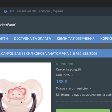
вул.Текстильна 30, Тернопіль, Україна
arketFarm"
АКТИ
ДОСТАВКА ТА ОПЛАТА
ОБМІН ТА ПОВЕРНЕННЯ
КОРИСН
CANPOL BABIES СИЛІКОНОВА АНАТОМІЧНА 0-6 МІС. (22/500)
В наявності
Оптом і в роздріб
Код:
22/500
188 ₴
Показати оптові ціни
Мінімальна сума замовлення на сайт