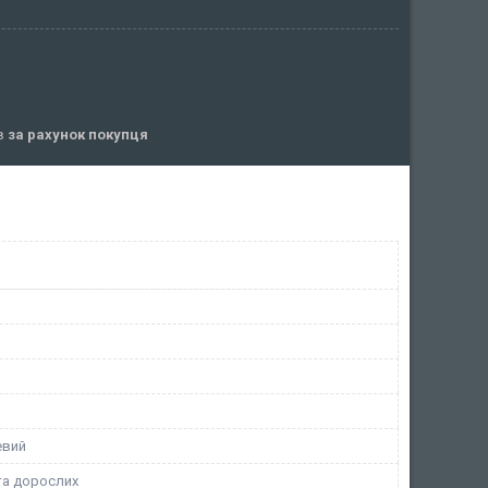
ів
за рахунок покупця
евий
та дорослих