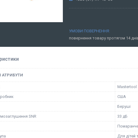
повернення товару протягом 14 дн
ристики
І АТРИБУТИ
к
Mastertool
иробник
США
Беруші
умозаглушення SNR
33 дБ
Помаранч
упа
Для дітей 