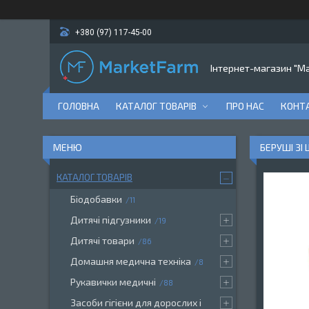
+380 (97) 117-45-00
Інтернет-магазин "M
ГОЛОВНА
КАТАЛОГ ТОВАРІВ
ПРО НАС
КОНТ
БЕРУШІ ЗІ
КАТАЛОГ ТОВАРІВ
Біодобавки
11
Дитячі підгузники
19
Дитячі товари
86
Домашня медична техніка
8
Рукавички медичні
88
Засоби гігієни для дорослих і