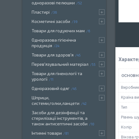
одноразові пелюшки
52
Пластирі
36
Косметичні засоби
39
Товари для годуючих мам
6
Одноразова гігієнічна
продукція
24
Товари для здоров'я
45
Характе
Перев'язувальний матеріал
55
Товари для гінекології та
ОСНОВН
урології
11
Виробни
Одноразовий одяг
45
Країна в
Шприци,
системи,голки,ланцети
42
Тип
Засоби для дезінфекції та
Рівень ш
стерилізації інструментів, а
також антисептичні засоби
10
Колір
Інтимні товари
81
Вікова гр