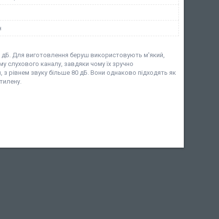
н
33 дБ. Для виготовлення беруш використовують м'який,
му слухового каналу, завдяки чому їх зручно
 з рівнем звуку більше 80 дБ. Вони однаково підходять як
тилену.