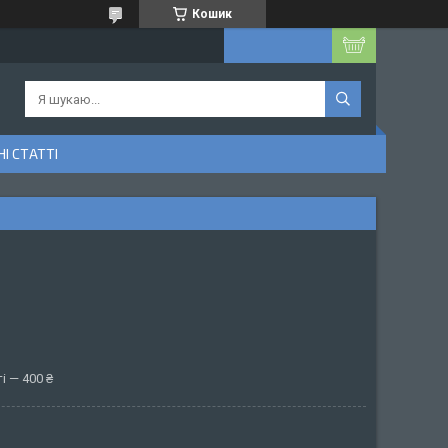
Кошик
І СТАТТІ
і — 400 ₴