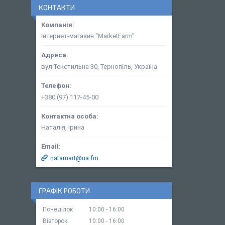
КОНТАКТИ
Інтернет-магазин "MarketFarm"
вул.Текстильна 30, Тернопіль, Україна
+380 (97) 117-45-00
Наталія, Ірина
natamart@ua.fm
ГРАФІК РОБОТИ
Понеділок
10:00
16:00
Вівторок
10:00
16:00