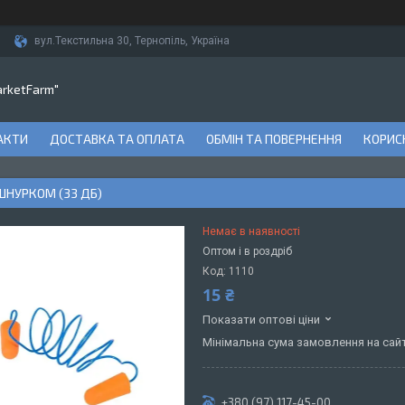
вул.Текстильна 30, Тернопіль, Україна
arketFarm"
АКТИ
ДОСТАВКА ТА ОПЛАТА
ОБМІН ТА ПОВЕРНЕННЯ
КОРИСН
 ШНУРКОМ (33 ДБ)
Немає в наявності
Оптом і в роздріб
Код:
1110
15 ₴
Показати оптові ціни
Мінімальна сума замовлення на сайт
+380 (97) 117-45-00