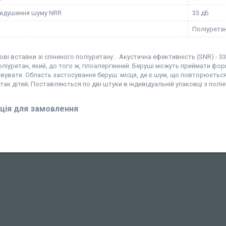
ридушення шуму NRR
33 дБ
Поліурета
і вставки зі спіненого поліуретану. . Акустична ефективність (SNR) - 
оліуретан, який, до того ж, гіпоалергенний. Беруші можуть приймати фор
увати. Область застосування беруш: місця, де є шум, що повторюється,
так дітей; Поставляються по дві штуки в індивідуальній упаковці з поліе
ція для замовлення