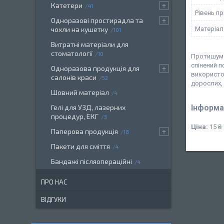
Катетери
41
Рівень п
Одноразові простирадла та
Матеріал
чохли на кушетку
101
Витратні матеріали для
стоматології
10
Протишумов
спінений п
Одноразова продукція для
використов
салонів краси
52
дорослих, 
Шовний матеріал
4
Інформа
Гелі для УЗД, лазерних
процедур, ЕКГ
3
Ціна:
15 ₴
Паперова продукція
18
Пакети для сміття
4
Бандажі післяопераційні
4
ПРО НАС
ВІДГУКИ