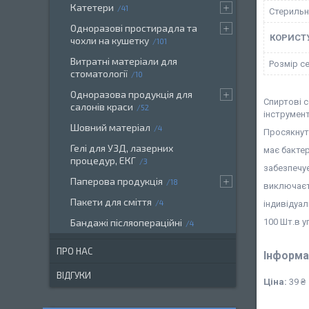
Катетери
41
Стерильн
Одноразові простирадла та
КОРИСТ
чохли на кушетку
101
Витратні матеріали для
Розмір с
стоматології
10
Одноразова продукція для
Спиртові с
салонів краси
52
інструмент
Шовний матеріал
4
Просякнут
Гелі для УЗД, лазерних
має бактер
процедур, ЕКГ
3
забезпечує
Паперова продукція
18
виключаєт
Пакети для сміття
4
індивідуа
100 Шт.в у
Бандажі післяопераційні
4
ПРО НАС
Інформа
ВІДГУКИ
Ціна:
39 ₴