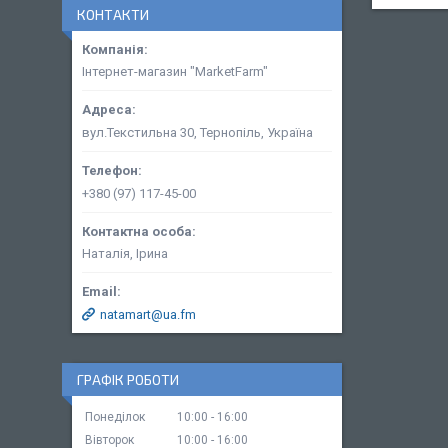
КОНТАКТИ
Інтернет-магазин "MarketFarm"
вул.Текстильна 30, Тернопіль, Україна
+380 (97) 117-45-00
Наталія, Ірина
natamart@ua.fm
ГРАФІК РОБОТИ
Понеділок
10:00
16:00
Вівторок
10:00
16:00