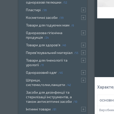
одноразові пелюшки
52
Пластирі
36
Косметичні засоби
39
Товари для годуючих мам
6
Одноразова гігієнічна
продукція
24
Товари для здоров'я
45
Перев'язувальний матеріал
55
Товари для гінекології та
урології
11
Одноразовий одяг
45
Шприци,
системи,голки,ланцети
42
Характе
Засоби для дезінфекції та
стерилізації інструментів, а
ОСНОВН
також антисептичні засоби
10
Інтимні товари
81
Виробни