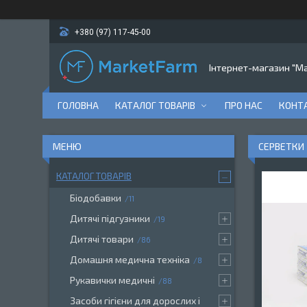
+380 (97) 117-45-00
Інтернет-магазин "M
ГОЛОВНА
КАТАЛОГ ТОВАРІВ
ПРО НАС
КОНТ
СЕРВЕТКИ 
КАТАЛОГ ТОВАРІВ
Біодобавки
11
Дитячі підгузники
19
Дитячі товари
86
Домашня медична техніка
8
Рукавички медичні
88
Засоби гігієни для дорослих і