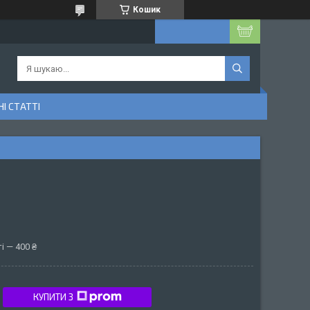
Кошик
І СТАТТІ
і — 400 ₴
КУПИТИ З