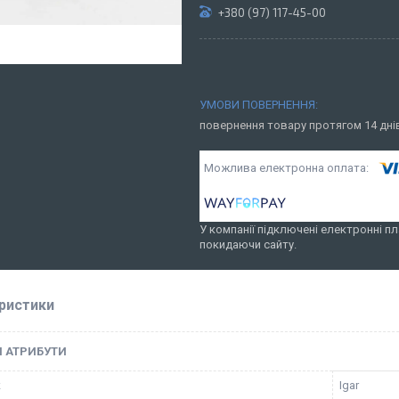
+380 (97) 117-45-00
повернення товару протягом 14 дн
У компанії підключені електронні пл
покидаючи сайту.
ристики
І АТРИБУТИ
к
Igar