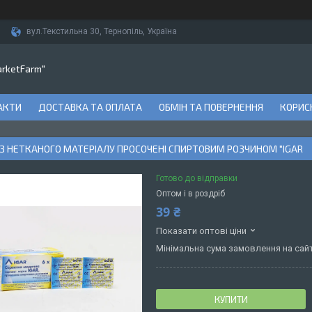
вул.Текстильна 30, Тернопіль, Україна
arketFarm"
АКТИ
ДОСТАВКА ТА ОПЛАТА
ОБМІН ТА ПОВЕРНЕННЯ
КОРИСН
З НЕТКАНОГО МАТЕРІАЛУ ПРОСОЧЕНІ СПИРТОВИМ РОЗЧИНОМ "IGAR
Готово до відправки
Оптом і в роздріб
39 ₴
Показати оптові ціни
Мінімальна сума замовлення на сайт
КУПИТИ