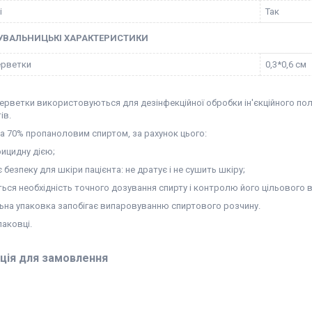
і
Так
УВАЛЬНИЦЬКІ ХАРАКТЕРИСТИКИ
ерветки
0,3*0,6 см
ерветки використовуються для дезінфекційної обробки ін'єкційного пол
ів.
а 70% пропаноловим спиртом, за рахунок цього:
ицидну дією;
 безпеку для шкіри пацієнта: не дратує і не сушить шкіру;
ься необхідність точного дозування спирту і контролю його цільового 
льна упаковка запобігає випаровуванню спиртового розчину.
паковці.
ція для замовлення