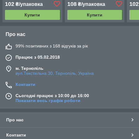
(100 шт. / Уп.)
основі з малюнками) (100
осно
102
108
102
₴/упаковка
₴/упаковка
шт. / Уп.)
Купити
Купити
Про нас
99% позитивних з 168 відгуків за рік
Працює з 05.02.2018
м. Тернопіль
вул.Текстильна 30, Тернопіль, Україна
Контакти
Сьогодні працює з 10:00 до 16:00
Показати весь графік роботи
Про нас
Контакти