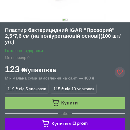
Пластир бактерицидний IGAR "Прозорий"
2,5*7,6 см (на поліуретановій основі)(100 шт/
уп.)
Готово до відправки
Опт і роздріб
123
₴/упаковка
Мінімальна сума замовлення на сайті — 400 ₴
119 ₴
від 5 упаковок
115 ₴
від 10 упаковок
Купити
або
Купити з