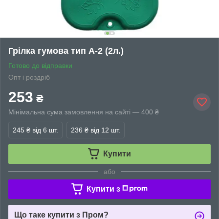
Грілка гумова тип А-2 (2л.)
Готово до відправки
Опт і роздріб
253
₴
Мінімальна сума замовлення на сайті — 400 ₴
245 ₴
від 6 шт.
236 ₴
від 12 шт.
Купити
або
Купити з
Що таке купити з Пром?