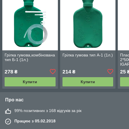
Грілка гумова,комбінована
Грілка гумова тип А-1 (1л.)
Плас
тип Б-1 (1л.)
2*50
IGAR
278
214
25
₴
₴
Купити
Купити
Про нас
99% позитивних з 168 відгуків за рік
Працює з 05.02.2018