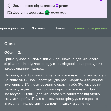
Замовлення під захистом
Доступна доставка
арактеристики
Доставка
Оплата
Умови повернення
Опис
Обсяг - 2л.
Грілка гумова Київгума тип А-2 призначена для місцевого
зігрівання тіла під час холоду в приміщенні, при простудних
захворюваннях, ударах.
Рекомендації: Промити грілку гарячою водою при температурі
не вище 90 С., зовні протерти два рази марлевим тампоном,
змоченим в 1% -ному розчині хлораміну або 3% -ому розчині
перекису водню, потім промити проточною водою. При
застосуванні грілки для місцевого зігрівання тіла під втулку
вкрутити пробку. Після застосування грілку для місцевого
зігрівання тіла звільнити від води і підвісити за петлю.